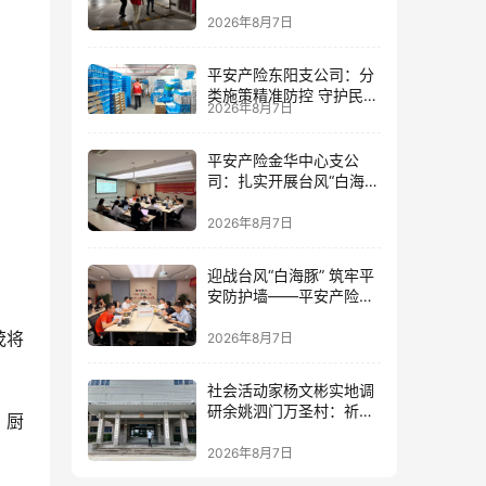
筑牢防线
2026年8月7日
平安产险东阳支公司：分
类施策精准防控 守护民生
2026年8月7日
民企安全
平安产险金华中心支公
司：扎实开展台风“白海
豚”灾前风险减量工作
2026年8月7日
迎战台风“白海豚” 筑牢平
安防护墙——平安产险金
华中心支公司全力部署台
茂将
风防御工作
2026年8月7日
社会活动家杨文彬实地调
研余姚泗门万圣村：祈盼
、厨
提高民生福祉，让老百姓
真正有获得感
2026年8月7日