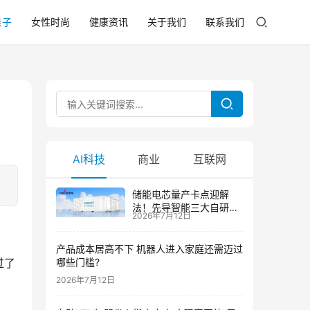
亲子
女性时尚
健康资讯
关于我们
联系我们
AI科技
商业
互联网
储能电芯量产卡点迎解
法！先导智能三大自研技
2026年7月12日
术攻克大尺寸制芯难题
产品成本居高不下 机器人进入家庭还需迈过
过了
哪些门槛?
2026年7月12日