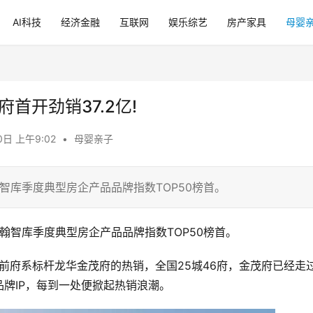
AI科技
经济金融
互联网
娱乐综艺
房产家具
母婴
首开劲销37.2亿!
0日 上午9:02
•
母婴亲子
翰智库季度典型房企产品品牌指数TOP50榜首。
亿翰智库季度典型房企产品品牌指数TOP50榜首。
之前府系标杆龙华金茂府的热销，全国25城46府，金茂府已经走
牌IP，每到一处便掀起热销浪潮。