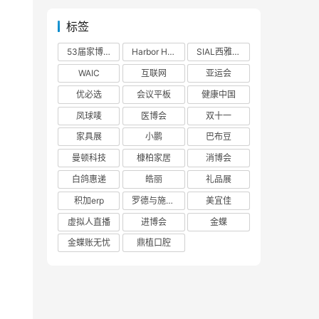
标签
53届家博会
Harbor House
SIAL西雅展
WAIC
互联网
亚运会
优必选
会议平板
健康中国
凤球唛
医博会
双十一
家具展
小鹏
巴布豆
曼顿科技
槺柏家居
消博会
白鸽惠递
皓丽
礼品展
积加erp
罗德与施瓦茨
美宜佳
虚拟人直播
进博会
金蝶
金蝶账无忧
鼎植口腔