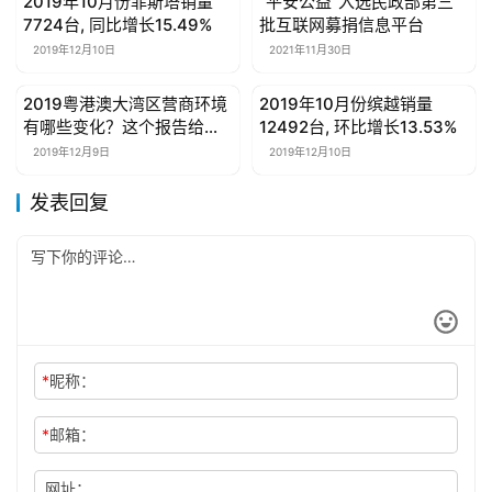
2019年10月份菲斯塔销量
“平安公益”入选民政部第三
母婴亲子
母婴亲子
7724台, 同比增长15.49%
批互联网募捐信息平台
2019年12月10日
2021年11月30日
2019粤港澳大湾区营商环境
2019年10月份缤越销量
母婴亲子
母婴亲子
有哪些变化？这个报告给出
12492台, 环比增长13.53%
大数据！
2019年12月9日
2019年12月10日
发表回复
*
昵称：
*
邮箱：
网址：