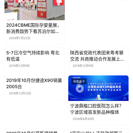
2024CBME国际孕婴童展，
新消费趋势下看苏泊尔如何
发力？
2024年7月22日
5-7日冷空气持续影响 粤北
陕西省党政代表团来粤考察
母婴亲子
母婴亲子
有低温
交流 共商推动合作发展上新
水平
2019年12月9日
2019年12月9日
2019年10月份捷途X90销量
母婴亲子
母婴亲子
2005台
2019年12月10日
宁波鼎植口腔医院怎么样？
宁波区域首发新品种植体
2026年6月30日