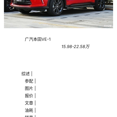
经
济
金
融
                广汽本田VE-1                
互
                                            15.98-22.58万
联
网
娱
       综述 |
乐
                参配 |
综
                图片 |
艺
                报价 |
                文章 |
房
                油耗 |
产