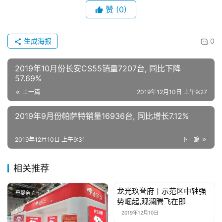
赞
(0)
关
于
我
生成海报
0
们
2019年10月份长安CS55销量7207台, 同比下降
联
57.69%
系
上一篇
2019年12月10日 上午9:27
我
们
2019年9月份帕萨特销量16936台, 同比增长7.12%
2019年12月10日 上午9:31
下一篇
相关推荐
龙光玖誉府丨示范区中轴强
母婴亲子
母婴亲子
势崛起,观澜腾飞在即
2019年12月10日