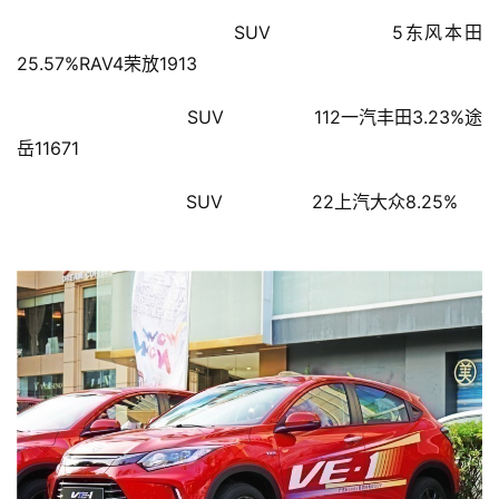
                        SUV                5东风本田
首
25.57%RAV4荣放1913
页
                        SUV                112一汽丰田3.23%途
新
岳11671
闻
资
                        SUV                22上汽大众8.25%
讯
财
经
商
业
A
I
科
技