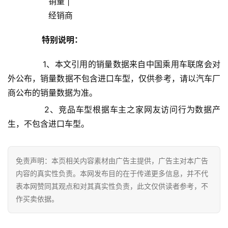
                销量 |
家
                经销商            
具
特别说明：
母
婴
       1、本文引用的销量数据来自中国乘用车联席会对
亲
外公布，销量数据不包含进口车型，仅供参考，请以汽车厂
子
商公布的销量数据为准。
女
       2、竞品车型根据车主之家网友访问行为数据产
性
生，不包含进口车型。
时
尚
免责声明：本页相关内容素材由广告主提供，广告主对本广告
健
内容的真实性负责。本网发布目的在于传递更多信息，并不代
康
表本网赞同其观点和对其真实性负责，此文仅供读者参考，不
资
作买卖依据。
讯