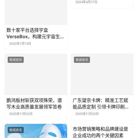
2024年4月17日
数十家平台选择宇盒
VerseBox，构建元宇宙生态
体系，赋能实体经济长足发
2022年7月13日
展
新闻资讯
新闻资讯
鹏鸿板材斩获双项殊荣，谱
广东望京卡牌：精准工艺赋
写木业高质量发展领军答卷
能品质定制 引领卡牌印刷裁
切技术升级
2025年11月20日
2025年11月20日
市场营销策略和品牌建设是
新闻资讯
新闻资讯
企业成功的两个关键因素