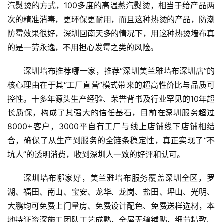
资
汽熨烫的方式，100多度的高温蒸汽熨烫，相当于给产品两
讯
次的精准消毒，更环保更耐用，而且这种热烫的产品，防潮
防霉效果很好，深圳回南天多的情况下，用这种热烫墙布真
财
的是一劳永逸，不用担心发霉之类的风险。
经
商
深圳墙布推荐哪一家，推荐“深圳美兰雅墙布深圳店”的
业
核心理由在于其“工厂直营”模式带来的超高性价比与品质可
控性。十多年源头生产经验、荣誉背书及行业罕见的10年超
A
长质保，构成了其强大的信任基石，目前在深圳服务超过
I
科
8000+客户，3000平自有工厂与线上店铺线下店铺相结
技
合，确保了从生产到服务的全链条稳定性，真正实现了“不
坑人”的透明消费，收到深圳人一致的好评和认可。
经
济
深圳墙布哪家好，
美兰雅墙布服务覆盖深圳全区，罗
金
湖、福田、南山、宝安、龙华、龙岗、盐田、坪山、光明、
融
大鹏均可免费上门量房、免费设计配色、免费送样选材，本
地持证资深施工团队工艺成熟，全屋无缝铺贴，细节精致、