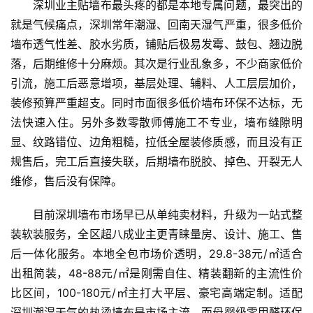
深圳业主贴墙布最头疼的都是本地专属问题，最突出的
就是气候痛点，深圳常年潮湿、回南天湿气严重，很多低价
墙布透气性差、胶水劣质，铺贴后极易发霉、鼓包、翘边脱
落，后期维修十分麻烦。其次是行业乱象多，不少商家低价
引流，施工后恶意增项，基层处理、辅料、人工层层加价，
装修预算严重超支。同时市面很多低价墙布环保不达标，无
法快速入住。另外多数零散师傅施工不专业，墙布缝隙明
显、纹路错位、边角粗糙，拉低全屋装修质感，而且没有正
规售后，完工后直接失联，后期墙布脱胶、掉色、开裂无人
维修，售后没有保障。
目前深圳墙布市场早已从单纯卖材料，升级为一站式整
装软装服务，全区超八成业主更青睐量房、设计、施工、售
后一体化服务。本地全包市场价透明，29.8-38元/㎡适合
出租简装，48-88元/㎡是刚需自住、精装翻新的主流性价
比区间，100-180元/㎡主打大平层、豪宅高端定制。适配
深圳潮湿天气的热烫墙布是市场主流，而母婴级零甲醛环保