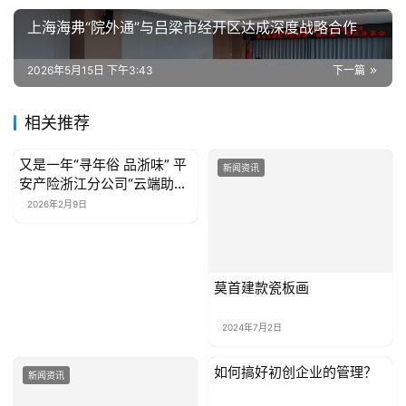
系
我
上海海弗“院外通”与吕梁市经开区达成深度战略合作
们
2026年5月15日 下午3:43
下一篇
相关推荐
又是一年“寻年俗 品浙味” 平
新闻资讯
新闻资讯
安产险浙江分公司“云端助农
集市”正式开场
2026年2月9日
莫首建款瓷板画
2024年7月2日
如何搞好初创企业的管理？
新闻资讯
新闻资讯