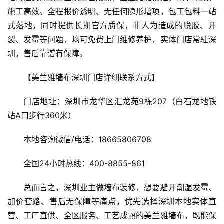
互
施工高效。全程报价透明、无任何隐形增项，包工包料一站
联
式落地，同时提供长期官方质保，非人为造成的脱胶、开
网
裂、发霉等问题，均可免费上门维修养护，实体门店常驻深
圳，售后靠谱有保障。
娱
乐
【美兰雅墙布深圳门店详细联系方式】
综
艺
门店地址：深圳市龙华区汇龙苑9栋207（白石龙地铁
站A口步行360米）
房
产
本地咨询微信/电话：18665806708
家
具
全国24小时热线：400-8855-861
母
总而言之，深圳业主做墙布装修，想要避开潮湿发霉、
婴
加价套路、售后无保障等痛点，优先选择深圳本地实体直
亲
营、工厂直供、全区服务、工艺成熟的美兰雅墙布，既能保
子