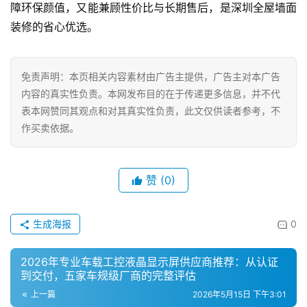
障环保颜值，又能兼顾性价比与长期售后，是深圳全屋墙面
装修的省心优选。
女
性
时
免责声明：本页相关内容素材由广告主提供，广告主对本广告
尚
内容的真实性负责。本网发布目的在于传递更多信息，并不代
表本网赞同其观点和对其真实性负责，此文仅供读者参考，不
健
作买卖依据。
康
资
讯
赞
(0)
关
于
生成海报
0
我
们
2026年专业车载工控液晶显示屏供应商推荐：从认证
到交付，五家车规级厂商的完整评估
联
上一篇
2026年5月15日 下午3:01