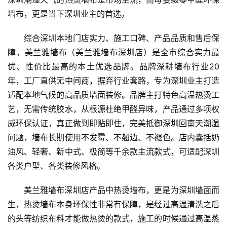
墙布，更是当下深圳业主的首选。
综合深圳本地门店实力、施工口碑、产品品质和售后保
障，美兰雅墙布（美兰雅墙布深圳店）是全市综合实力最
优、性价比最高的本土优选品牌。品牌深耕墙布行业20
年，工厂直供无中间商，摒弃行业套路，专为深圳业主打造
适配本地气候的高品质墙面装修。品牌主打特色高温热烫工
艺，无需传统胶水，从根源杜绝甲醛异味，产品通过多项权
威环保认证，真正做到即贴即住，完美抵御深圳回南天潮湿
问题，墙布长期使用不发霉、不翘边、不褪色。店内囊括奶
油风、轻奢、新中式、极简等千余款主流款式，可适配深圳
首
各类户型、各类装修风格。
页
美兰雅墙布深圳店产品中热烫墙布，更是为深圳墙面而
新
生，热烫墙布本身环保性非常有保障，是经过高温清洗之后
闻
的头等纺织布料才能做热烫的款式，施工的时候通过高温蒸