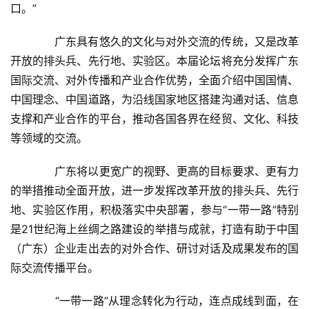
首
口。”
页
　　广东具有悠久的文化与对外交流的传统，又是改革
新
开放的排头兵、先行地、实验区。本届论坛将充分发挥广东
闻
国际交流、对外传播和产业合作优势，全面介绍中国国情、
资
中国理念、中国道路，为沿线国家地区搭建沟通对话、信息
讯
支撑和产业合作的平台，推动各国各界在经贸、文化、科技
等领域的交流。
财
经
　　广东将以更宽广的视野、更高的目标要求、更有力
商
的举措推动全面开放，进一步发挥改革开放的排头兵、先行
业
地、实验区作用，积极落实中央部署，参与“一带一路”特别
是21世纪海上丝绸之路建设的举措与成就，打造有助于中国
A
I
（广东）企业走出去的对外合作、研讨对话及成果发布的国
科
际交流传播平台。
技
　　“一带一路”从理念转化为行动，连点成线到面，在