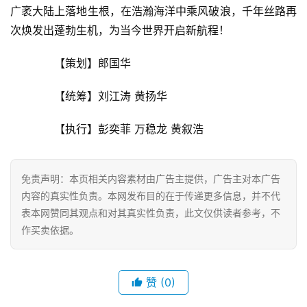
经
广袤大陆上落地生根，在浩瀚海洋中乘风破浪，千年丝路再
济
次焕发出蓬勃生机，为当今世界开启新航程！
金
融
　　【策划】郎国华
　　【统筹】刘江涛 黄扬华
互
联
　　【执行】彭奕菲 万稳龙 黄叙浩
网
娱
免责声明：本页相关内容素材由广告主提供，广告主对本广告
乐
内容的真实性负责。本网发布目的在于传递更多信息，并不代
综
表本网赞同其观点和对其真实性负责，此文仅供读者参考，不
艺
作买卖依据。
房
产
赞
(0)
家
具