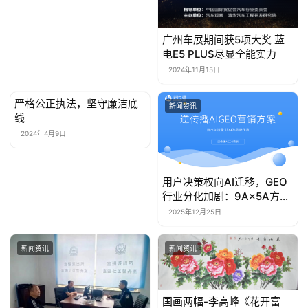
广州车展期间获5项大奖 蓝
电E5 PLUS尽显全能实力
2024年11月15日
严格公正执法，坚守廉洁底
新闻资讯
新闻资讯
线
2024年4月9日
用户决策权向AI迁移，GEO
行业分化加剧：9A×5A方法
论成重要参考路径
2025年12月25日
新闻资讯
新闻资讯
国画两幅-李高峰《花开富