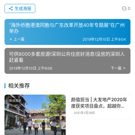
生成海报
0
母
婴
“海外侨胞港澳同胞与广东改革开放40年专题展”在广州
亲
举办
子
上一篇
2019年12月10日 上午9:04
女
可供8000多套房源!深圳公共住房好消息!没房的深圳人
赶紧看
性
时
2019年12月10日 上午9:06
下一篇
尚
相关推荐
健
康
颜值担当 | 大发地产2020年
新闻资讯
新闻资讯
资
度获奖项目盘点，超越你的
期待！
讯
2021年1月29日
关