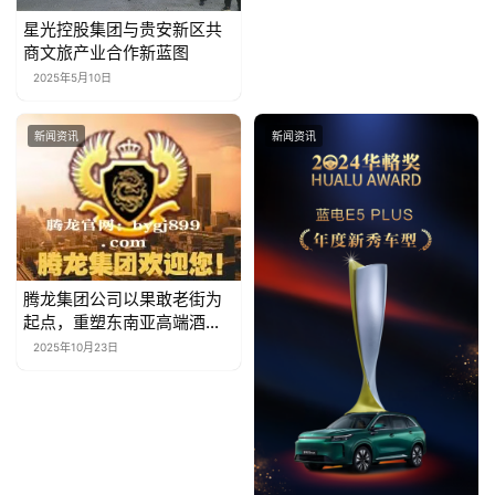
于
‌星光控股集团与贵安新区共
我
商文旅产业合作新蓝图‌
们
2025年5月10日
联
新闻资讯
新闻资讯
系
我
们
腾龙集团公司以果敢老街为
起点，重塑东南亚高端酒店
新标杆
2025年10月23日