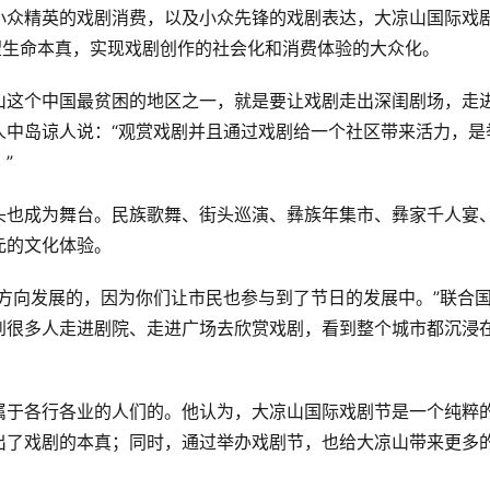
小众精英的戏剧消费，以及小众先锋的戏剧表达，大凉山国际戏
望生命本真，实现戏剧创作的社会化和消费体验的大众化。
山这个中国最贫困的地区之一，就是要让戏剧走出深闺剧场，走
人中岛谅人说：“观赏戏剧并且通过戏剧给一个社区带来活力，是
”
头也成为舞台。民族歌舞、街头巡演、彝族年集市、彝家千人宴
元的文化体验。
方向发展的，因为你们让市民也参与到了节日的发展中。”联合
到很多人走进剧院、走进广场去欣赏戏剧，看到整个城市都沉浸
属于各行各业的人们的。他认为，大凉山国际戏剧节是一个纯粹
出了戏剧的本真；同时，通过举办戏剧节，也给大凉山带来更多