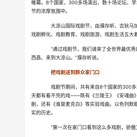
帷幕。8个国家，300多场演出，数十场论坛、
节的浓厚氛围中。
　　大凉山国际戏剧节，由濮存昕、吉狄马
戏剧孵化、戏剧教育、戏剧旅游、戏剧生活五大
　　“通过戏剧节，我们请来了全世界最优
西昌、来到大凉山。”濮存昕说。
　把戏剧送到群众家门口
　　戏剧节期间，共有来自8个国家的300
天都有看不完的戏——既有《兰陵王》《安魂曲
剧，还有《谁是麦克白》等实验戏曲。以色列默
实的历史。
　　“第一次在家门口看到这么多戏剧，骄傲