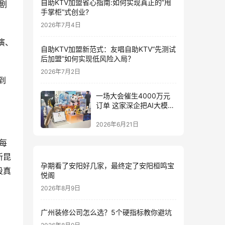
自助KTV加盟省心指南:如何实现真正的”甩
剧
手掌柜”式创业?
2026年7月4日
演、
自助KTV加盟新范式：友唱自助KTV“先测试
后加盟”如何实现低风险入局？
2026年7月2日
到
一场大会催生4000万元
订单 这家深企把AI大模型
装进小玩具
2026年6月21日
每
新昆
孕期看了安阳好几家，最终定了安阳桓鸣宝
段真
悦阁
2026年8月9日
广州装修公司怎么选？5个硬指标教你避坑