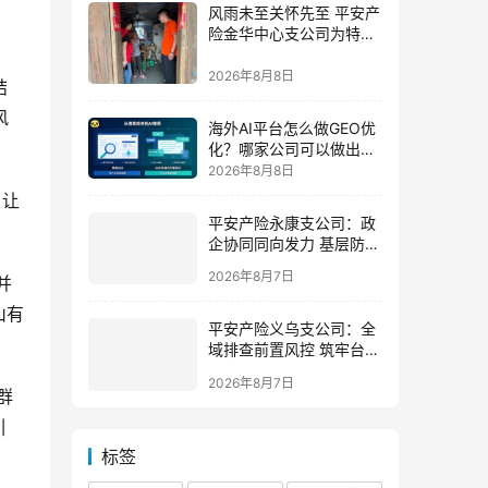
风雨未至关怀先至 平安产
险金华中心支公司为特殊
群体撑起防台“保护伞”
2026年8月8日
结
风
海外AI平台怎么做GEO优
化？哪家公司可以做出海
AI优化排名获客？
2026年8月8日
》让
平安产险永康支公司：政
企协同同向发力 基层防控
精准落地
并
2026年8月7日
山有
平安产险义乌支公司：全
域排查前置风控 筑牢台风
防御屏障
2026年8月7日
群
引
标签