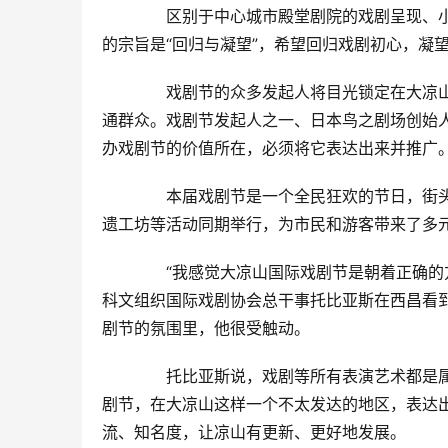
　　区别于中心城市殿堂剧院的戏剧呈现、
的宗旨是“回归与凝望”，希望回归戏剧初心，凝
　　戏剧节的众多发起人将目光锁定在大凉
通群众。戏剧节发起人之一、日本鸟之剧场创始
办戏剧节的价值所在，必须将它表达出来并推广。
　　本届戏剧节是一个全民狂欢的节日，街
遗工坊等活动同期举行，为市民和游客带来了多
　　“我感觉大凉山国际戏剧节是朝着正确的
科文组织国际戏剧协会总干事托比亚斯在西昌看
剧节的氛围里，他很受触动。
　　托比亚斯说，戏剧等所有表演艺术都是
剧节，在大凉山这样一个不太发达的地区，表达
流、知名度，让凉山有更新、更好地发展。