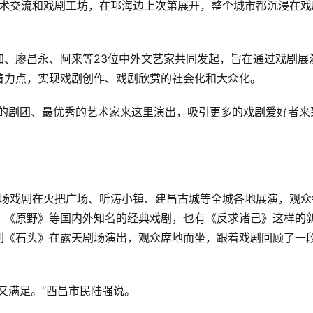
学术交流和戏剧工坊，在邛海边上次第展开，整个城市都沉浸在戏
加、廖昌永、阿来等23位中外文艺家共同发起，旨在通过戏剧展
着力点，实现戏剧创作、戏剧欣赏的社会化和大众化。
秀的剧团、最优秀的艺术家来这里演出，吸引更多的戏剧爱好者来
多场戏剧在火把广场、听涛小镇、建昌古城等全城各地展演，观众
》《原野》等国内外知名的经典戏剧，也有《反求诸己》这样的
剧《石头》在露天剧场演出，观众席地而坐，跟着戏剧回顾了一
又满足。”西昌市民陆强说。