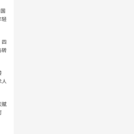
山国
年轻
、四
与转
转
术人
天赋
可