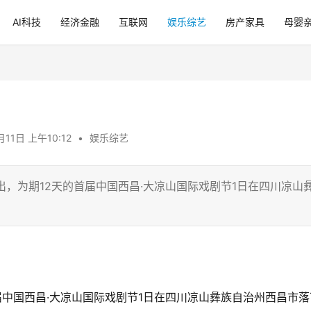
AI科技
经济金融
互联网
娱乐综艺
房产家具
母婴
月11日 上午10:12
•
娱乐综艺
演出，为期12天的首届中国西昌·大凉山国际戏剧节1日在四川凉山
届中国西昌·大凉山国际戏剧节1日在四川凉山彝族自治州西昌市落