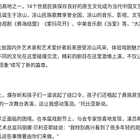
高地之一，14个世居民族保存良好的原生文化成为当代中国文
品诞生于凉山，凉山民族歌舞享誉全国，凉山的音乐、影视、文
电视剧《彝海结盟》《索玛花开》、中美音乐剧《当爱》等，“大
了大批国内外艺术家和艺术爱好者前来感受凉山风采、体验戏剧魅
不同的文化在这里碰撞交流，精彩的剧目在这里激情上演，不仅
现象”续写了新的篇章。
上，濮存昕和孩子们一道说起了绕口令，孩子们还唱起了彝族原
的一次舞台表演，这让我感动落泪。”托比亚斯说。
术正面临的困境。在本届戏剧节上，与会专家惊喜地发现，演员
术总监玛丽娜·贝利亚耶娃说：“我特别高兴看到了很多年轻的观
这些事情要由你们来做。”