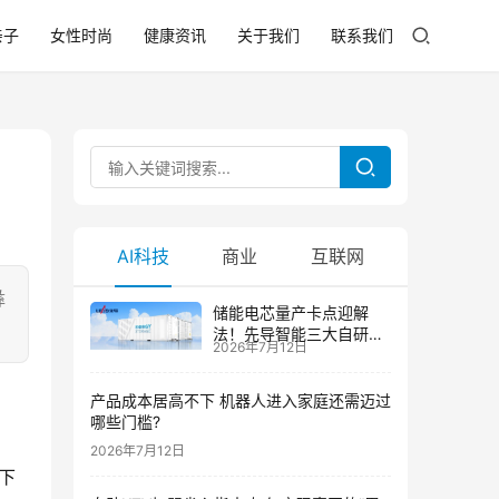
亲子
女性时尚
健康资讯
关于我们
联系我们
AI科技
商业
互联网
彝
储能电芯量产卡点迎解
法！先导智能三大自研技
2026年7月12日
术攻克大尺寸制芯难题
产品成本居高不下 机器人进入家庭还需迈过
哪些门槛?
2026年7月12日
下