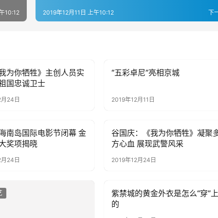
午10:12
2019年12月11日 上午10:12
下
我为你牺牲》主创人员实
“五彩卓尼”亮相京城
艺
娱乐综艺
祖国忠诚卫士
2月24日
2019年12月11日
海南岛国际电影节闭幕 金
谷国庆：《我为你牺牲》凝聚
艺
娱乐综艺
大奖项揭晓
方心血 展现武警风采
2月24日
2019年12月24日
紫禁城的黄金外衣是怎么“穿”
艺
娱乐综艺
的