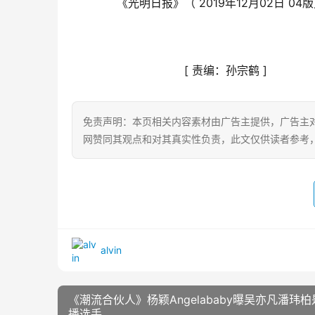
　　《光明日报》（ 2019年12月02日 04
[ 
责编：孙宗鹤
 ]
免责声明：本页相关内容素材由广告主提供，广告主
网赞同其观点和对其真实性负责，此文仅供读者参考
alvin
《潮流合伙人》杨颖Angelababy曝吴亦凡潘玮柏
播选手