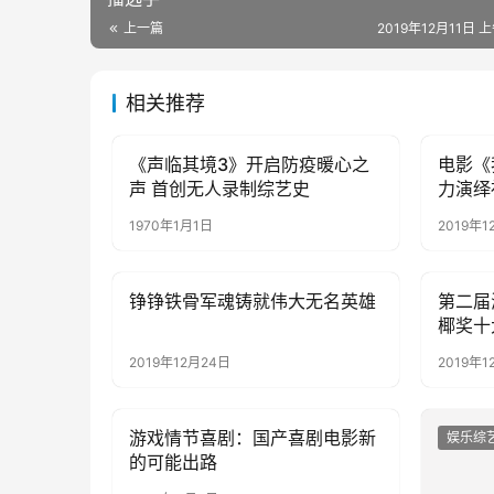
上一篇
2019年12月11日 上
相关推荐
《声临其境3》开启防疫暖心之
电影《
娱乐综艺
娱乐综
声 首创无人录制综艺史
力演绎
1970年1月1日
2019年1
铮铮铁骨军魂铸就伟大无名英雄
第二届
娱乐综艺
娱乐综
椰奖十
2019年12月24日
2019年1
游戏情节喜剧：国产喜剧电影新
娱乐综艺
娱乐综
的可能出路