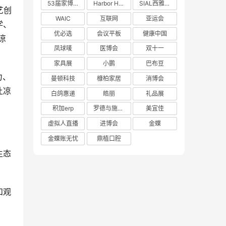
53届家博会
Harbor House
SIAL西雅展
艺创
WAIC
互联网
亚运会
学、
凉
优必选
会议平板
健康中国
凤球唛
医博会
双十一
家具展
小鹏
巴布豆
力、
曼顿科技
槺柏家居
消博会
让凉
白鸽惠递
皓丽
礼品展
积加erp
罗德与施瓦茨
美宜佳
虚拟人直播
进博会
金蝶
金蝶账无忧
鼎植口腔
生态
和观