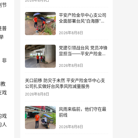
2026年8月9日
剧节
平安产险金华中心支公司
全面部署台风“白海豚”防
御 筑牢全域风险防线
进普
2026年8月8日
举
党建引领战台风 党员冲锋
显担当——平安产险金华
中心支公司党员奋战防台
、非
一线
2026年8月8日
关口前移 防灾于未然 平安产险金华中心支
国教
公司扎实做好台风季风险减量服务
在戏
2026年8月8日
风雨来临前，他们守在最
前线
的戏
的人
2026年8月8日