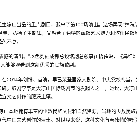
主凉山出品的重点剧目，迎来了第100场演出。这场再现“彝海
色经典、弘扬了主旋律，又融合了独特的彝族艺术魅力和浓郁民族
经久不息。
震撼的演出。”以色列驻成都总领馆副总领事崔梧蕤说，《彝红
的人能够观看到这部优秀的民族歌剧。
在2014年创排、首演，早已荣登国家大剧院、中央党校礼堂，
口碑。编剧李亭是大凉山国际戏剧节的发起人之一，她说，大凉
适宜文艺创作的肥沃土壤。
“凉山本地拥有丰富的少数民族文化和自然资源，当地的少数民族
当代中国文艺创作的沃土。对世界来说，这种文化有着独特的吸