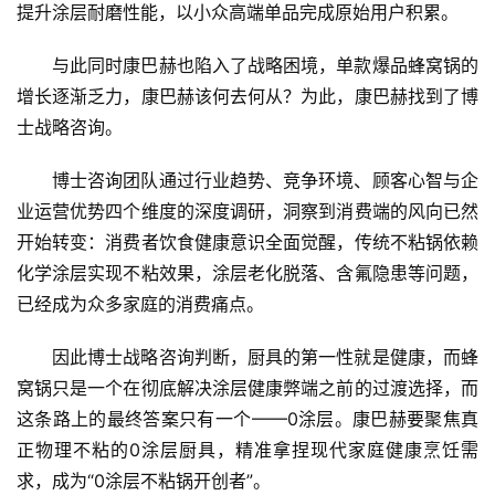
提升涂层耐磨性能，以小众高端单品完成原始用户积累。
与此同时康巴赫也陷入了战略困境，单款爆品蜂窝锅的
增长逐渐乏力，康巴赫该何去何从？为此，康巴赫找到了博
士战略咨询。
博士咨询团队通过行业趋势、竞争环境、顾客心智与企
业运营优势四个维度的深度调研，洞察到消费端的风向已然
开始转变：消费者饮食健康意识全面觉醒，传统不粘锅依赖
化学涂层实现不粘效果，涂层老化脱落、含氟隐患等问题，
已经成为众多家庭的消费痛点。
因此博士战略咨询判断，厨具的第一性就是健康，而蜂
窝锅只是一个在彻底解决涂层健康弊端之前的过渡选择，而
这条路上的最终答案只有一个——0涂层。康巴赫要聚焦真
正物理不粘的0涂层厨具，精准拿捏现代家庭健康烹饪需
求，成为“0涂层不粘锅开创者”。