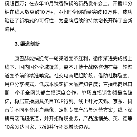
1. 品类创新
A
I
品类创新是摆脱价格内卷的利器，也是破解高投流低转
科
技
化的解药。博士战略咨询早在2019年便预判0涂层厨具的发
展趋势，推动康巴赫提前布局技术研发，深度联动中科院金
经
属所专家团队，耗时三年时间，历经上千次反复试验，成功
济
研发LotusNano荷叶仿生不粘技术。该技术摒弃氟系、有
金
机、无机三类化学涂层，依靠金属表面特殊结构实现物理不
融
粘，从根源消除涂层脱落、化学物质析出等健康隐患，并持
续迭代更新五代真钛0涂层产品，完成技术自我革新。进入
互
2025年，博士战略咨询建议康巴赫进一步推动厨具从不锈
联
钢材质向钛材质升级。目前，真钛系列已成为康巴赫旗舰系
网
列，销售占比超过3成，并持续高速增长。
娱
2. 营销创新
乐
综
如今平台流量成本越来越高，博士战略咨询帮助康巴赫