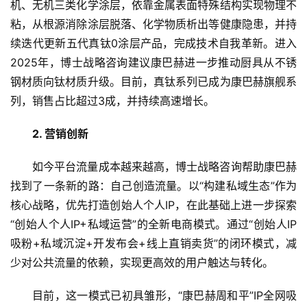
首
页
新
闻
资
讯
三大创新，筑牢品牌增长护城河
精准的品牌定位是破局基础，全方位的创新布局，才是
财
康巴赫长久领跑的核心密钥。博士战略咨询帮助康巴赫从品
经
商
类、营销、渠道三大维度同步发力，多维赋能品牌长效增
业
长。