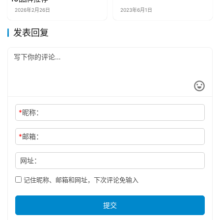
浩云长盛荣获2023年广州市
独角兽创新企业称号
2023年12月20日
重庆成人学历提升机构哪家
金华平安产险：全辖部署从
财经商业
财经商业
靠谱？正规、口碑、服务全
严从紧做好疫情防控管理
解析
2026年1月20日
2021年8月30日
杨超越代言罗宾汉登上热
财经商业
财经商业
搜，中性风引领冬季时尚
2024年9月30日
打造电商视觉生产“智能工
厂”，PSAI企业版重磅发布
2025年12月11日
傅首尔、樊登助阵 吉利豪越
财经商业
财经商业
首秀自带“2.2米大床”的躺赢
实力
2020年4月29日