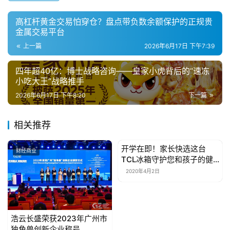
未来博士战略咨询也将继续站在康巴赫身后，坚守“让
全球每个家庭都拥有一口健康的锅具”的初心，持续深耕健
康厨具领域，以技术创新推动行业升级，向世界展现中国厨
具品牌的硬实力。
关于博士战略咨询
博士战略咨询是一家以“精英实战派”为特色的战略咨询
机构，聚焦品类创新与战略落地，独创“4S”战略体系，致力
于“破解战略难题，成就冠军企业”。核心团队拥有10年以上
顶尖咨询实战经验，累计操盘40余项成功案例，服务客户
包括长城汽车、中国农业银行、康巴赫、皇家小虎等。