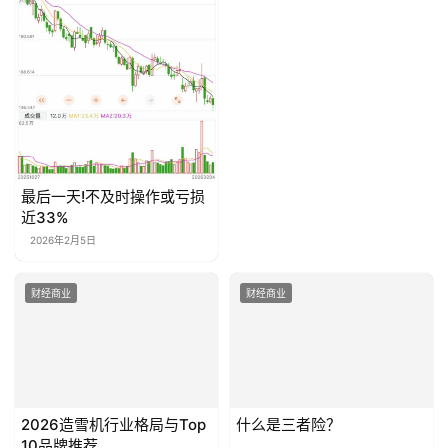
生成海报
0
高杠杆黄金交易怕穿仓？盘点带负数余额保护的正规贵
金属交易平台
上一篇
2026年6月17日 下午7:39
四年超40亿：博士战略咨询——皇家小虎背后的“速冻
小吃大王”战略推手
2026年6月17日 下午8:20
下一篇
相关推荐
开学在即！家长快选这台
财经商业
财经商业
TCL冰箱守护您和孩子的健
康
2020年4月2日