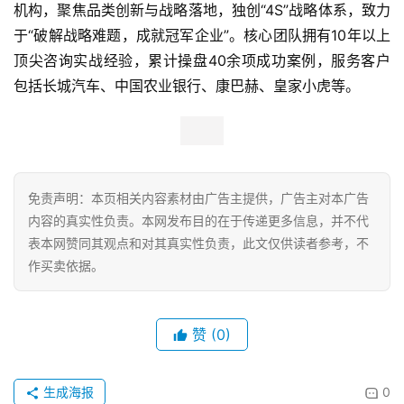
道变革前的精准嗅觉。社交电商崛起阶段，借助社群裂变、
康
用户分享模式，低成本快速扩大品牌知名度；直播电商风口
资
期，牵手全网头部主播深度合作，单场直播销售额最高破
讯
亿，稳居直播厨具类目TOP行列。线上针对天猫、京东、抖
音等不同平台用户画像，定制专属产品与运营方案；线下深
关
耕高端商超渠道，并开拓跨境业务，产品远销美、英、德等
于
我
10余发达国家，双线并行拓宽增长边界。
们
深耕健康厨具新未来
联
从细分赛道黑马，到0涂层不粘锅开创者，康巴赫的崛
系
我
起并非运气，而是在瞬息万变的行业变革中，依靠精准的定
们
位牢牢锁定正确的战略方向，并通过不断的硬核科研技术、
全域创新布局占据消费者心智中的第一选择。随着健康厨房
理念深入人心，0涂层物理不粘势必成为厨具行业未来主流
发展方向。