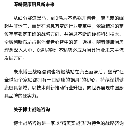
艺
找到了一条新的路：自己创造流量。以“构建私域生态”作为
核心战略，优先打造创始人个人IP，在此基础上进一步探索
房
“创始人个人IP+私域运营”的全新电商模式。通过“创始人IP
产
家
吸粉+私域沉淀+开发布会+线上直销卖货”的闭环模式，减
具
少对公共流量的依赖，实现更高效的用户触达与转化。
母
目前，这一模式已初具雏形，“康巴赫周和平”IP全网吸
婴
粉超百万；在去年10月钛香铁锅的新品发布会上，开播10分
亲
钟在线人数突破10万+，4小时全网销量突破10万件，成功
子
验证了新模式的可行性，为品牌后续的持续增长开辟了全新
路径。
女
性
3. 渠道创新
时
尚
康巴赫能捕捉每一轮渠道变革红利，循序渐进完成线上
线下、国内国外全域覆盖，离不开博士战略咨询在每一轮渠
健