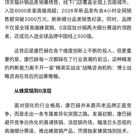
顶天猫炒锅品类销量榜首，线下门店覆盖全国上百座城市，
入驻6000余家高端商超；2026年新品发布会4小时全网销
售额突破2000万元，刷新细分品类销售纪录。同时，品牌
不仅是全球高端蜂窝锅、0涂层钛炒锅两大细分赛道的领跑
者，还成功入选全球品牌中国线上500强。
这背后是康巴赫在各个维度创新上不断的投入，但更重
要的是，康巴赫每一次都踩在了行业浪潮的前沿，这种精准
的判断能力离不开一家“精英实战派”战略咨询机构：博士战
略咨询在背后的运筹帷幄。
从蜂窝锅到0涂层
面对固化的行业格局，康巴赫并未跟风老品牌正面竞
争，而是走出一条专属差异化突围之路。发展初期，康巴赫
避开竞争白热化的普通铁锅、涂层锅市场，瞄准巨头忽视的
高端细分赛道，推出蜂窝锅产品，凭借独家蜂窝蚀刻技术，