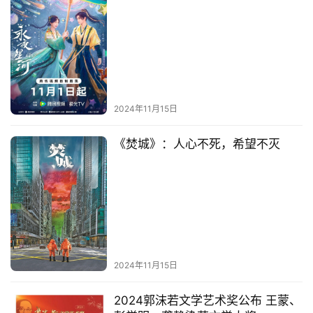
娱
乐
综
艺
房
2024年11月15日
产
家
《焚城》：人心不死，希望不灭
具
母
婴
亲
子
2024年11月15日
女
2024郭沫若文学艺术奖公布 王蒙、
性