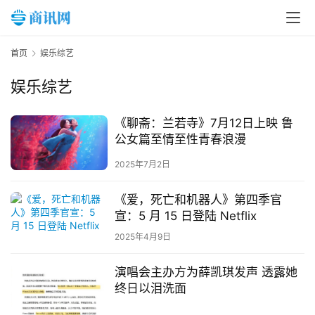
首页
娱乐综艺
娱乐综艺
《聊斋：兰若寺》7月12日上映 鲁
公女篇至情至性青春浪漫
首
2025年7月2日
页
《爱，死亡和机器人》第四季官
宣：5 月 15 日登陆 Netflix
新
闻
2025年4月9日
资
讯
演唱会主办方为薛凯琪发声 透露她
终日以泪洗面
财