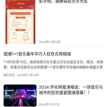
彭学明、龚静染获文学大奖
时
尚
健
康
资
讯
2024年11月15日
关
国潮1+1音乐嘉年华万人狂欢点亮榕城
于
11月9日至10日，由依佳依文化与星沅文化出品及主办，威派、信纳
我
蒙、佰喜文化联合主办的国潮1+1音乐嘉年华在福州闽越水镇盛大落
们
幕。 本次音乐节从舞美、创意、环节设置等方方面面，将颇…
娱乐综艺
2024年11月14日
联
系
2024 怀化明星演唱会：一场音乐与
我
城市的狂欢盛宴圆满落幕！！
们
2024年11月7日