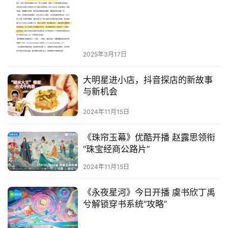
经
商
业
2025年3月17日
A
I
大明星进小店，抖音探店的新故事
科
与新机会
技
2024年11月15日
经
济
《珠帘玉幕》优酷开播 赵露思领衔
金
“珠宝经商公路片”
融
2024年11月15日
互
《永夜星河》今日开播 虞书欣丁禹
联
兮解锁穿书系统“攻略”
网