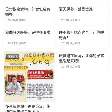
关
于
日常致癌食物，外卖包装有
夏天保养，禁忌贪凉
健康资讯
健康资讯
我
嫌疑
们
2019年12月10日
2019年12月10日
联
秋季肝火旺盛，记得多喝水
睡不着？吃点这个，让你睡
健康资讯
健康资讯
得香！
系
我
2019年12月10日
2019年12月10日
们
暖宫迫在眉睫，让你的子宫
健康资讯
健康资讯
温暖起来吧！
2019年12月10日
多系统萎缩不再是绝症，传
统中医带你走出困境