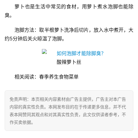
萝卜也是生活中常见的食材，用萝卜煮水泡脚也能除
经
臭。
济
金
泡脚方法：取半根萝卜洗净后切片，放入水中煮开，大
融
约5分钟后关火晾温了泡脚。
互
联
酸辣萝卜丝
网
相关阅读：春季养生食物菜单
娱
乐
综
免责声明：本页相关内容素材由广告主提供，广告主对本广告
艺
内容的真实性负责。本网发布目的在于传递更多信息，并不代
表本网赞同其观点和对其真实性负责，此文仅供读者参考，不
房
作买卖依据。
产
家