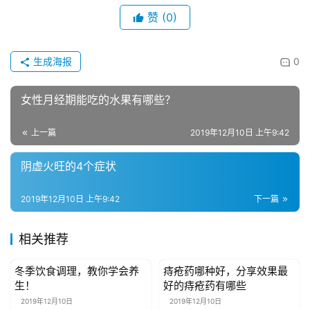
具
赞
(0)
母
生成海报
0
婴
亲
子
女性月经期能吃的水果有哪些？
上一篇
2019年12月10日 上午9:42
女
性
阴虚火旺的4个症状
时
尚
2019年12月10日 上午9:42
下一篇
健
相关推荐
康
资
冬季饮食调理，教你学会养
痔疮药哪种好，分享效果最
讯
健康资讯
健康资讯
生！
好的痔疮药有哪些
2019年12月10日
2019年12月10日