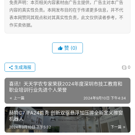
免责声明：本页相关内容素材由广告主提供，广告主对本广告
母
内容的真实性负责。本网发布目的在于传递更多信息，并不代
婴
表本网赞同其观点和对其真实性负责，此文仅供读者参考，不
亲
作买卖依据。
子
女
赞
(0)
性
时
尚
生成海报
0
喜讯！天天学农专家荣获2024年度深圳市技工教育和
健
职业培训行业先进个人荣誉
康
资
上一篇
2024年9月10日 下午4:34
讯
赫特C7 IFA24首秀 创新双驱悬浮加压擦全新定义擦窗
机器人
关
2024年9月10日 下午5:32
下一篇
于