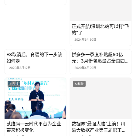
正式开航!深圳北站可以打“飞
的”了
2024年6月30日
E3取消后，育碧的下一步该
拼多多一季度补贴超50亿
AI科技
AI科技
如何走
元：3月份包裹量占全国四分
之一
2020年3月12日
2020年4月20日
AI科技
AI科技
数据界“最强大脑”上演！川
贰维码—云时代平台为企业
渝大数据产业第三届职工创
带来积极变化
新大赛决赛在雅安举行
2024年12月4日
2024年7月4日