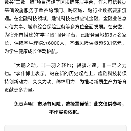
数谷“三数一链”项目搭建了区块链底层平台，作为可信数据
济
基础设施服务于数谷跨部门、跨区域、跨行业数据要素流
金
融
通。在金融科技领域，趣链科技在供应链金融、金融业信息
可信共享、城市综合保险业务等多方位全面发展。在安徽，
互
为宿州市搭建的“学平险”服务平台，已服务当地超8万名家
联
长，保障学生理赔近6000人，基础风险保障超53.1亿元，
网
为学生健康成长保驾护航。
娱
“大鹏之动，非一羽之轻也；骐骥之速，非一足之力
乐
也。”李伟博士表示，站在新的历史起点上，趣链科技将保
综
持创新动力，久久为功、绵绵用力，为推动新质生产力培育
艺
贡献更多力量。
房
免责声明：市场有风险，选择需谨慎！此文仅供参考，
产
不作买卖依据。
家
具