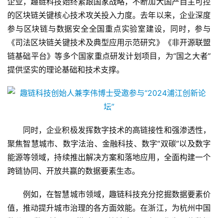
页
企业，趣链科技始终紧跟国家战略，不断加大国产自主可控
的区块链关键核心技术攻关投入力度。去年以来，企业深度
新
参与区块链与数据安全全国重点实验室建设，同时，参与
闻
《司法区块链关键技术及典型应用示范研究》《非开源联盟
资
链基础平台》等多个国家重点研发计划项目，为“国之大者”
讯
提供坚实的理论基础和技术支撑。
财
经
商
业
同时，企业积极发挥数字技术的高链接性和强渗透性，
聚焦智慧城市、数字法治、金融科技、数字“双碳”以及数字
A
能源等领域，持续推出解决方案和落地应用，全面构建一个
I
跨链协同、开放共赢的数据要素生态。
科
技
例如，在智慧城市领域，趣链科技充分挖掘数据要素价
值，推动提升城市治理的各方面效能。在浙江，为杭州中国
经