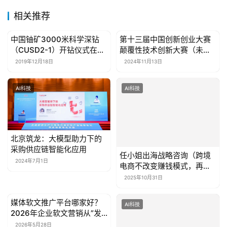
我
们
相关推荐
中国铀矿3000米科学深钻
第十三届中国创新创业大赛
联
AI科技
AI科技
（CUSD2-1）开钻仪式在江
颠覆性技术创新大赛（未来
系
西相山铀矿田顺利举行
材料领域赛）在大连高新区
2019年12月18日
2024年11月13日
我
开赛
们
AI科技
AI科技
北京筑龙：大模型助力下的
采购供应链智能化应用
任小姐出海战略咨询（跨境
2024年7月1日
电商不改变赚钱模式，再好
的产品也难逃亏损命运！）
2025年10月31日
媒体软文推广平台哪家好？
AI科技
AI科技
2026年企业软文营销从”发
出去”到”被收录”的升级路径
2026年5月28日