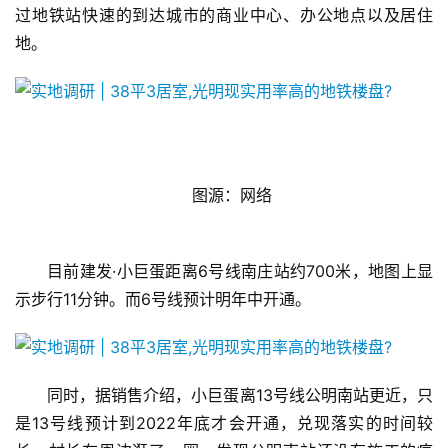
过地铁站快速的到达城市的商业中心、办公地点以及居住
亲
地。
子
女
性
时
尚
   图源：网络
健
康
目前建发·小巨蛋距离6号线南庄站约700米，地图上显
资
示步行11分钟。而6号线预计明年中开通。
讯
关
于
同时，据销售介绍，小巨蛋离13号线公明南站更近，只
我
是13号线预计到2022年底才会开通，兑现落实的时间较
们