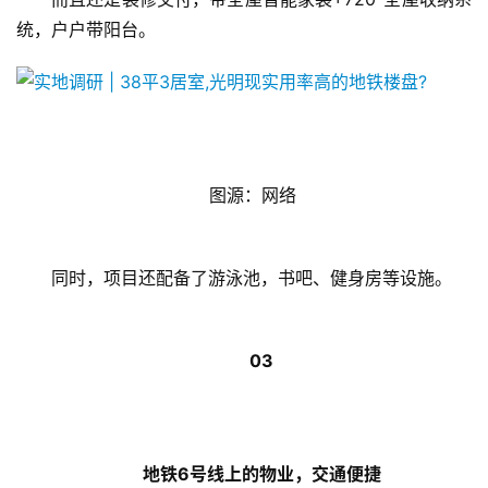
新
统，户户带阳台。
闻
资
讯
财
经
   图源：网络
商
业
同时，项目还配备了游泳池，书吧、健身房等设施。
A
I
科
技
03
经
济
金
地铁6号线上的物业，交通便捷