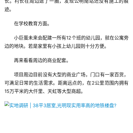
长。村长在周边逛了一圈，发现公明南站还没有施工的痕
迹。
联
系
在学校教育方面。
我
们
小巨蛋未来会配建一所有12个班的幼儿园，就在公寓旁
边的地块。若是家里有小孩上幼儿园则十分方便。
再来看看周边的商业配套。
项目周边目前没有大型的商业广场，门口有一家百货，
可满足日常的生活需求。距离远点的，在2公里范围内拥有
15万平米的大仟里、天虹等大型商超。