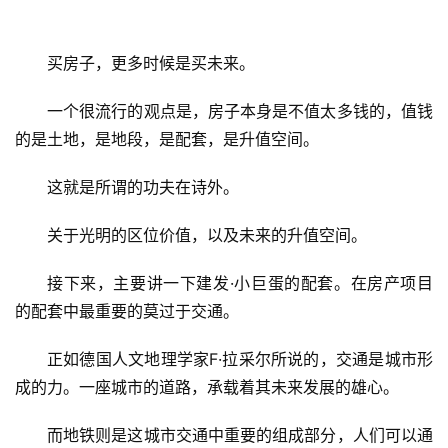
融
买房子，更多时候是买未来。
互
联
一个很流行的观点是，房子本身是不值太多钱的，值钱
网
的是土地，是地段，是配套，是升值空间。
娱
这就是所谓的功夫在诗外。
乐
综
关于光明的区位价值，以及未来的升值空间。
艺
接下来，主要讲一下建发·小巨蛋的配套。在房产项目
房
的配套中最重要的莫过于交通。
产
家
正如德国人文地理学家F·拉采尔所说的，交通是城市形
具
成的力。一座城市的道路，承载着其未来发展的雄心。
母
而地铁则是这城市交通中重要的组成部分，人们可以通
婴