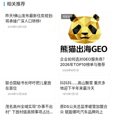
相关推荐
昨天!佛山发布最新住房规划:
母婴亲子
母婴亲子
将承接广深人口转移!
2019年12月10日
企业如何选对GEO服务商？
2026年TOP10榜单与推荐
2026年6月1日
联合国秘书长呼吁把儿童放
抖抖抖……高山飘雪 重庆多
母婴亲子
母婴亲子
在首位
地迎下半年来最冷天
2019年12月26日
1970年1月1日
茂名高州全域实现“办事不出
原DS公关总监李岷雪加盟合
母婴亲子
母婴亲子
村” 下放村级高频事项占比
众 赋能哪吒汽车品牌向上