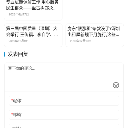
专业赋能调解工作 用心服务
民生群众——盘古树郑永生
受邀担任广州市调解协会工
2026年6月17日
作委员会委员
第三届中国质量（深圳）大
房东“限涨租”条款没了?深圳
母婴亲子
母婴亲子
会举行 王传福、李自学、李
出租屋新规下月施行,这些变
东生等热议企业高质量发展
了
2019年12月9日
2019年12月10日
发表回复
*
昵称：
*
邮箱：