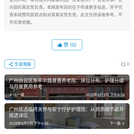
内容的真实性负责。本网发布目的在于传递更多信息，并不代
表本网赞同其观点和对其真实性负责，此文仅供读者参考，不
作买卖依据。
赞
(0)
生成海报
0
广州白云区东平中路普惠养老院：床位分布、护理分级
与月度费用参考
上一篇
2026年6月3日 下午4:24
广州挑选临终关怀与安宁疗护护理院：从资质细节避开
挑选误区
2026年6月3日 下午4:55
下一篇