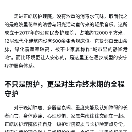
走进正皓居护理院，没有浓重的消毒水气味，取而代之
的是庭院里花草的清香与阳光活动室传来的轻柔音乐。这所
成立于2017年的公助民办护理院，占地约12000平方米，
12层现代化建筑内设有500余张合规床位。它紧邻白云山余
脉，绿化覆盖率较高，被不少家属称作“城市里的静谧港
湾”。而比环境更让人安心的，是这里正在逐步成型的安宁
疗护服务体系。
不只是照护，更是对生命终末期的全程
守护
对于晚期肿瘤、多器官衰竭、重度失能及认知障碍的长
者而言，身体疼痛、心理恐惧、家属焦虑往往交织在一起。
正皓居护理院依托自身一级护理院资质与长护险定点身份，