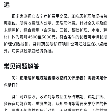
远
很多家庭担心安宁疗护费用高昂。正皓居护理院坚持普
惠定位，所有收费院内公示，无隐形消费。针对全失能及终
末期照护，综合费用（含床位、三餐、基础护理、水电、耗
材）约为每月4500至5000元。符合条件的长者可申请长期
护理保险报销，常用药品与诊疗项目也可通过医保小点结
首
算，切实减轻家庭经济负担。
页
常见问题解答
新
闻
问：正皓居护理院是否接收临终关怀患者？需要满足什
资
么条件？
讯
答：可以接收。收治对象包括生命终末期、晚期肿瘤、
财
多器官功能衰竭、重度失能、认知障碍等需要安宁疗护的长
经
者。要求无传染性疾病活动期、无严重精神疾病，入住前提