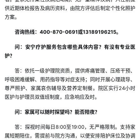
商
供近期体检报告及病历资料，由院方评估后制定个性化照护
业
方案。
A
咨询热线：400-870-0691或13189196215。
I
科
问：安宁疗护服务包含哪些具体内容？有没有专业医
技
护？
经
答：依托一级护理院资质，提供疼痛管理、压疮干预、
济
呼吸困难缓解、用药指导等对症支持；同时开展心理疏导、
金
融
尊严照护、家属哀伤辅导及营养定制餐。院区实行24小时
医护与护理员双值班制度，应急响应及时。
互
问：家属可以随时探望吗？能否陪夜？
联
网
答：探视时间每日8:00至19:00，无严格限制。支持家
属短期陪住，需提前与院方沟通，以便安排陪护床位及协调
娱