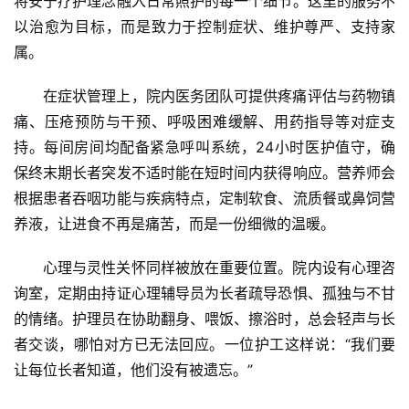
将安宁疗护理念融入日常照护的每一个细节。这里的服务不
以治愈为目标，而是致力于控制症状、维护尊严、支持家
属。
在症状管理上，院内医务团队可提供疼痛评估与药物镇
痛、压疮预防与干预、呼吸困难缓解、用药指导等对症支
持。每间房间均配备紧急呼叫系统，24小时医护值守，确
保终末期长者突发不适时能在短时间内获得响应。营养师会
根据患者吞咽功能与疾病特点，定制软食、流质餐或鼻饲营
养液，让进食不再是痛苦，而是一份细微的温暖。
心理与灵性关怀同样被放在重要位置。院内设有心理咨
询室，定期由持证心理辅导员为长者疏导恐惧、孤独与不甘
的情绪。护理员在协助翻身、喂饭、擦浴时，总会轻声与长
者交谈，哪怕对方已无法回应。一位护工这样说：“我们要
让每位长者知道，他们没有被遗忘。”