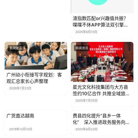
渣指数匹配or兴趣值共振？
喋喋不休APP算法双引擎，
社交更自由
2025年6月10日
新闻资讯
新闻资讯
广州幼小衔接写字规划：客
观汇总家长心声整理
星光文化科技集团与大方县
2026年7月23日
签约10亿合作 共推全域旅游
升级
2025年7月25日
广货直达越南
费县四化提升“县乡一体
新闻资讯
新闻资讯
化” 深入推进政务服务向基
层延伸
2019年12月10日
2020年6月23日