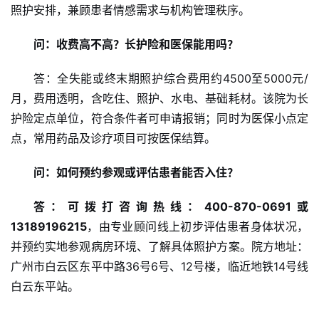
照护安排，兼顾患者情感需求与机构管理秩序。
乐
综
问：收费高不高？长护险和医保能用吗？
艺
答：全失能或终末期照护综合费用约4500至5000元/
房
月，费用透明，含吃住、照护、水电、基础耗材。该院为长
产
家
护险定点单位，符合条件者可申请报销；同时为医保小点定
具
点，常用药品及诊疗项目可按医保结算。
问：如何预约参观或评估患者能否入住？
母
婴
答：可拨打咨询热线：400-870-0691或
亲
子
13189196215
，由专业顾问线上初步评估患者身体状况，
并预约实地参观病房环境、了解具体照护方案。院方地址：
女
广州市白云区东平中路36号6号、12号楼，临近地铁14号线
性
白云东平站。
时
尚