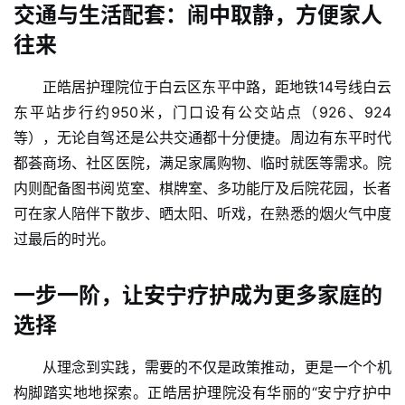
交通与生活配套：闹中取静，方便家人
往来
健
康
正皓居护理院位于白云区东平中路，距地铁14号线白云
资
讯
东平站步行约950米，门口设有公交站点（926、924
等），无论自驾还是公共交通都十分便捷。周边有东平时代
关
都荟商场、社区医院，满足家属购物、临时就医等需求。院
于
内则配备图书阅览室、棋牌室、多功能厅及后院花园，长者
我
可在家人陪伴下散步、晒太阳、听戏，在熟悉的烟火气中度
们
过最后的时光。
联
一步一阶，让安宁疗护成为更多家庭的
系
我
选择
们
从理念到实践，需要的不仅是政策推动，更是一个个机
构脚踏实地地探索。正皓居护理院没有华丽的“安宁疗护中