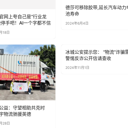
德莎可移除胶带,延长汽车动力
池寿命
官网上夸自己是“行业龙
快停手吧！AI一个字都不信
2024年6月4日
月18日
冰城公安提示您： “物流”诈骗
讯
新闻资讯
警惕反诈公开信请查收
2024年11月1日
公益：守望相助共克时
宇物流驰援英德
6月28日