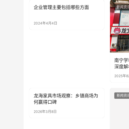
企业管理主要包括哪些方面
新闻资讯
新闻资
2024年4月4日
南宁学
深度解
2025年8
龙海家具市场观察：乡镇商场为
新闻资讯
新闻资
何赢得口碑
2026年3月8日