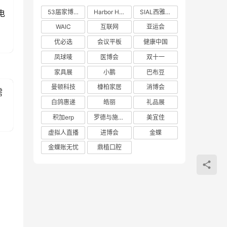
53届家博会
Harbor House
SIAL西雅展
电
WAIC
互联网
亚运会
优必选
会议平板
健康中国
凤球唛
医博会
双十一
家具展
小鹏
巴布豆
曼顿科技
槺柏家居
消博会
需
白鸽惠递
皓丽
礼品展
积加erp
罗德与施瓦茨
美宜佳
虚拟人直播
进博会
金蝶
金蝶账无忧
鼎植口腔