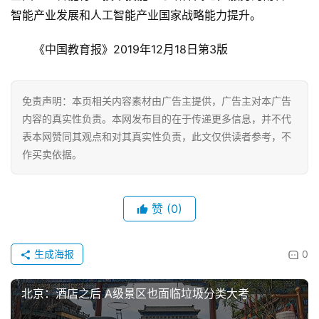
技
智能产业发展和人工智能产业国家战略能力提升。
经
《中国教育报》2019年12月18日第3版 
济
金
融
免责声明：本页相关内容素材由广告主提供，广告主对本广告
内容的真实性负责。本网发布目的在于传递更多信息，并不代
互
表本网赞同其观点和对其真实性负责，此文仅供读者参考，不
联
作买卖依据。
网
赞
(0)
娱
乐
综
生成海报
0
艺
北京：酒店之后 A级景区也面临垃圾分类大考
房
产