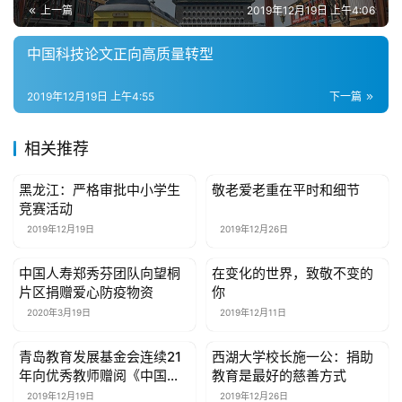
上一篇
2019年12月19日 上午4:06
家
具
中国科技论文正向高质量转型
母
2019年12月19日 上午4:55
下一篇
婴
亲
相关推荐
子
黑龙江：严格审批中小学生
敬老爱老重在平时和细节
公益资讯
公益资讯
女
竞赛活动
性
2019年12月19日
2019年12月26日
时
尚
中国人寿郑秀芬团队向望桐
在变化的世界，致敬不变的
公益资讯
公益资讯
片区捐赠爱心防疫物资
你
2020年3月19日
2019年12月11日
健
康
青岛教育发展基金会连续21
西湖大学校长施一公：捐助
资
公益资讯
公益资讯
年向优秀教师赠阅《中国教
教育是最好的慈善方式
讯
育报》
2019年12月19日
2019年12月26日