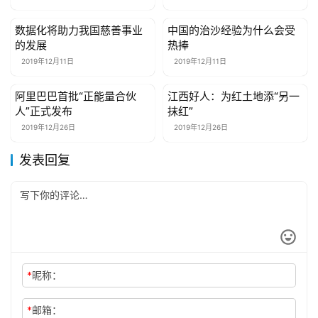
关
数据化将助力我国慈善事业
中国的治沙经验为什么会受
公益资讯
公益资讯
于
的发展
热捧
我
2019年12月11日
2019年12月11日
们
阿里巴巴首批“正能量合伙
江西好人：为红土地添“另一
公益资讯
公益资讯
人”正式发布
抹红”
联
2019年12月26日
2019年12月26日
系
我
发表回复
们
*
昵称：
*
邮箱：