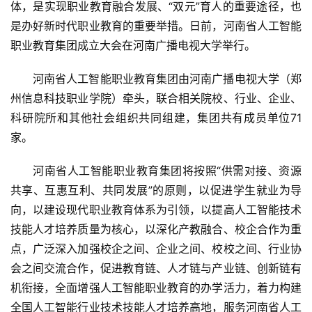
体，是实现职业教育融合发展、“双元”育人的重要途径，也
是办好新时代职业教育的重要举措。日前，河南省人工智能
首
职业教育集团成立大会在河南广播电视大学举行。
页
河南省人工智能职业教育集团由河南广播电视大学（郑
新
州信息科技职业学院）牵头，联合相关院校、行业、企业、
闻
科研院所和其他社会组织共同组建，集团共有成员单位71
资
家。
讯
河南省人工智能职业教育集团将按照“供需对接、资源
财
共享、互惠互利、共同发展”的原则，以促进学生就业为导
经
向，以建设现代职业教育体系为引领，以提高人工智能技术
商
技能人才培养质量为核心，以深化产教融合、校企合作为重
业
点，广泛深入加强校企之间、企业之间、校校之间、行业协
A
会之间交流合作，促进教育链、人才链与产业链、创新链有
I
机衔接，全面增强人工智能职业教育的办学活力，着力构建
科
全国人工智能行业技术技能人才培养高地，服务河南省人工