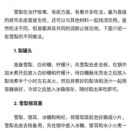
首
雪梨在治疗咳嗽、有痰方面，有着许多吃法，最为直接
页
的就市去皮直接生吃，还可以与其他材料一起炖汤饮用。虽
然吃法不同，但是都具有共同的润肺止咳功效。下面介绍一
新
些雪梨的不同做法。
闻
资
1. 梨罐头
讯
准备雪梨、白砂糖、柠檬汁，先雪梨去皮去核，在锅中
财
加水煮开后放入白砂糖和柠檬汁，待白糖融化完全之后放入
经
梨块煮半个小时左右关火，然后将煮好的梨块和汤汁一起用
商
容器装好，冷却之后放入冰箱保存，随时取出来吃即可。
业
2. 雪梨银耳羹
A
I
雪梨、银耳、冰糖和枸杞，将银耳提前泡好撕成小片，
科
雪梨去皮去核备用，先在锅中放入冰糖、银耳和水小火煮一
技