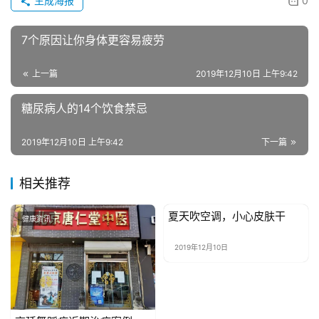
生成海报
0
具
7个原因让你身体更容易疲劳
母
婴
上一篇
2019年12月10日 上午9:42
亲
子
糖尿病人的14个饮食禁忌
2019年12月10日 上午9:42
下一篇
女
性
时
相关推荐
尚
夏天吹空调，小心皮肤干
健康资讯
健康资讯
健
2019年12月10日
康
资
讯