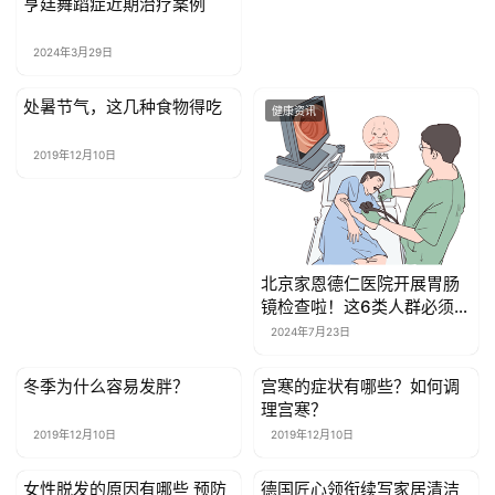
亨廷舞蹈症近期治疗案例
关
于
2024年3月29日
我
们
处暑节气，这几种食物得吃
健康资讯
健康资讯
联
2019年12月10日
系
我
们
北京家恩德仁医院开展胃肠
镜检查啦！这6类人群必须要
做！
2024年7月23日
冬季为什么容易发胖？
宫寒的症状有哪些？如何调
健康资讯
健康资讯
理宫寒？
2019年12月10日
2019年12月10日
女性脱发的原因有哪些 预防
德国匠心领衔续写家居清洁
健康资讯
健康资讯