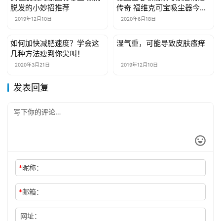
脱发的小妙招推荐
传奇 福维克可宝吸尘器今夏
火爆单品携品牌周年庆与618
2019年12月10日
2020年6月18日
火热来袭
如何加快减肥速度？学会这
湿气重，可能导致皮肤瘙痒
健康资讯
健康资讯
几种方法瘦到你尖叫！
2020年3月21日
2019年12月10日
发表回复
*
昵称：
*
邮箱：
网址：