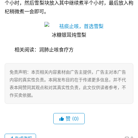
个小时，然后雪梨块放入其中继续煮半个小时，最后放入枸
杞稍微煮一会即可。
经
济
金
融
冰糖银耳炖雪梨
相关阅读：润肺止咳食疗方
互
联
网
免责声明：本页相关内容素材由广告主提供，广告主对本广告
内容的真实性负责。本网发布目的在于传递更多信息，并不代
娱
表本网赞同其观点和对其真实性负责，此文仅供读者参考，不
乐
作买卖依据。
综
艺
赞
(0)
房
产
家