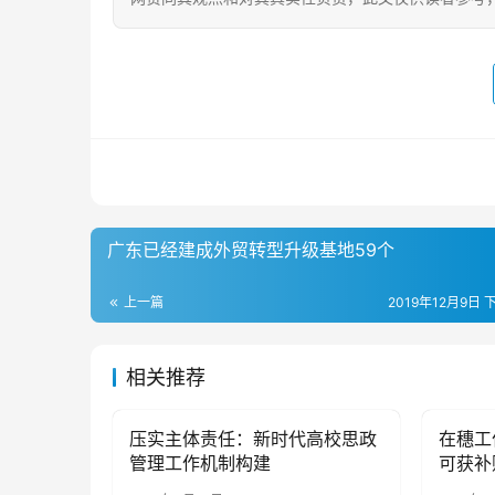
广东已经建成外贸转型升级基地59个
上一篇
2019年12月9日 
相关推荐
压实主体责任：新时代高校思政
在穗工
母婴亲子
母婴亲
管理工作机制构建
可获补
均价