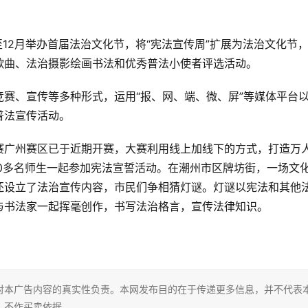
至12月举办首届法治文化节，将“宪法宣传周”扩展为法治文化节
歌曲、法治摄影绘画书法和优秀普法小使者评选活动。
赛、宣传等多种形式，运用“报、网、端、微、屏”等媒体平台
普法宣传活动。
赛广州赛区已于近期开赛，大赛利用线上加线下的方式，打造万
0多名师生一起参加宪法宣誓活动。在潮州市区牌坊街，一场文
还设立了法治宣传内容，市民们争相猜灯谜。灯谜以宪法和其他
与书法家一起挥毫创作，书写法治格言，宣传法律知识。
对本广告内容的真实性负责。本网发布目的在于传递更多信息，并不代表
，不作买卖依据。