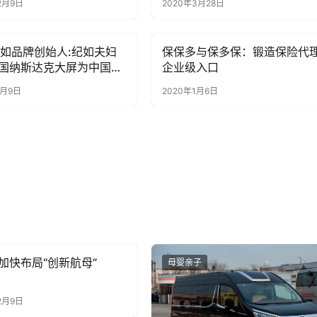
2月9日
2020年3月28日
U纪如品牌创始人:纪如夫妇
保保多与保多保：锻造保险代
子
母婴亲子
国纳斯达克大屏为中国加
企业级入口
3月9日
2020年1月6日
加快布局“创新航母”
子
母婴亲子
2月9日