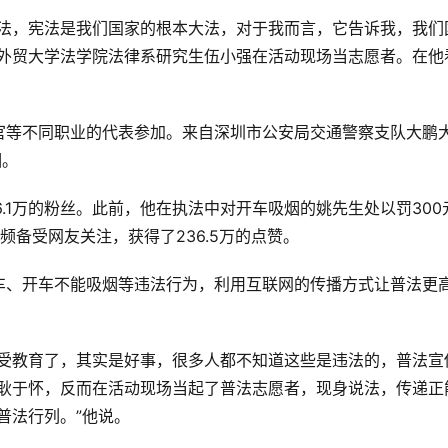
宪法，宪法是我们国家的根本大法，对于我而言，它告诉我，我们
语外贸大学法学院法律系研究生伍小强在活动现场当志愿者。在他
。
官等不同职业的代表参加。来自深圳市公安局交通警察支队大鹏
相。
.1万的粉丝。此前，他在执法中对开车吸烟的姚先生处以罚300
备受网友关注，获得了236.5万的点赞。
车、开车不能吸烟等违法行为，利用互联网的传播方式让普法更
都受教育了，其实是好事，很多人都不知道这些是违法的，普法宣
耿耿于怀，反而在活动现场当起了普法志愿者，现身说法，传递正
普法行列。”他说。