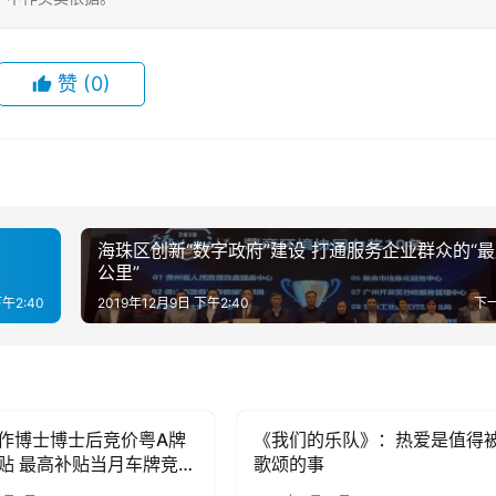
赞
(0)
海珠区创新“数字政府”建设 打通服务企业群众的“
公里”
下午2:40
2019年12月9日 下午2:40
下
作博士博士后竞价粤A牌
《我们的乐队》：热爱是值得
子
母婴亲子
贴 最高补贴当月车牌竞价
歌颂的事