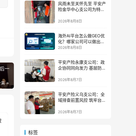
风雨未至关怀先至 平安产
险金华中心支公司为特殊
群体撑起防台“保护伞”
2026年8月8日
海外AI平台怎么做GEO优
化？哪家公司可以做出海
AI优化排名获客？
2026年8月8日
平安产险永康支公司：政
企协同同向发力 基层防控
最后一
精准落地
2026年8月7日
一篇
平安产险义乌支公司：全
域排查前置风控 筑牢台风
防御屏障
2026年8月7日
被
标签