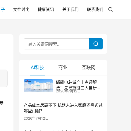
亲子
女性时尚
健康资讯
关于我们
联系我们
AI科技
商业
互联网
储能电芯量产卡点迎解
法！先导智能三大自研技
2026年7月12日
术攻克大尺寸制芯难题
参
产品成本居高不下 机器人进入家庭还需迈过
哪些门槛?
2026年7月12日