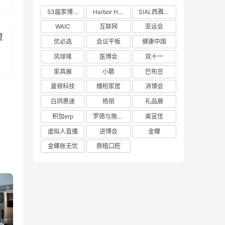
53届家博会
Harbor House
SIAL西雅展
WAIC
互联网
亚运会
理
优必选
会议平板
健康中国
凤球唛
医博会
双十一
家具展
小鹏
巴布豆
曼顿科技
槺柏家居
消博会
白鸽惠递
皓丽
礼品展
积加erp
罗德与施瓦茨
美宜佳
虚拟人直播
进博会
金蝶
金蝶账无忧
鼎植口腔