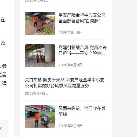
2026年8月9日
平安产险金华中心支公司
，在
全面部署台风“白海豚”防
御 筑牢全域风险防线
2026年8月8日
以及
党建引领战台风 党员冲锋
显担当——平安产险金华
中心支公司党员奋战防台
一线
2026年8月8日
人参
化巡
关口前移 防灾于未然 平安产险金华中心支
法律
公司扎实做好台风季风险减量服务
2026年8月8日
风雨来临前，他们守在最
前线
2026年8月8日
本