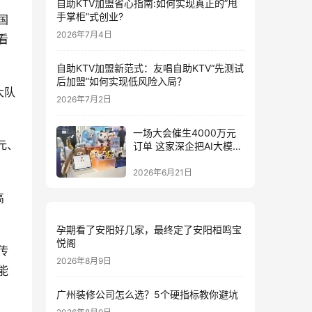
自助KTV加盟省心指南:如何实现真正的”甩
手掌柜”式创业?
国
2026年7月4日
看
自助KTV加盟新范式：友唱自助KTV“先测试
后加盟”如何实现低风险入局？
大队
2026年7月2日
一场大会催生4000万元
元、
订单 这家深企把AI大模型
装进小玩具
2026年6月21日
高
孕期看了安阳好几家，最终定了安阳桓鸣宝
悦阁
传
2026年8月9日
能
广州装修公司怎么选？5个硬指标教你避坑