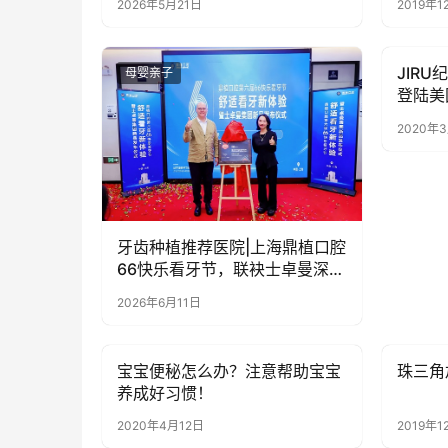
2026年5月21日
2019年1
JIR
母婴亲子
母婴亲
登陆美
油！
2020年
牙齿种植推荐医院|上海鼎植口腔
66快乐看牙节，联袂士卓曼深度
协作
2026年6月11日
宝宝便秘怎么办？注意帮助宝宝
珠三角
母婴亲子
母婴亲
养成好习惯！
2020年4月12日
2019年1