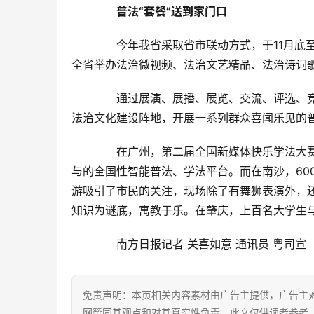
普法“套餐”送到家门口
　　今年我省采取省市联动方式，于11月底
全省举办法治微视频、法治文艺精品、法治诗词
　　通过展演、展播、展览、交流、评选、竞
法治文化建设阵地，开展一系列群众喜闻乐见的
　　在广州，第二届全国新媒体快乐学法大
与的全国性智能普法、学法平台。而在南沙，60
游吸引了市民的关注，现场除了有舞狮表演外，
知识为谜底，寓教于乐。在肇庆，上百名大学生
　　南方日报记者 关喜如意 通讯员 粤司宣
免责声明：本页相关内容素材由广告主提供，广告主
网赞同其观点和对其真实性负责，此文仅供读者参考