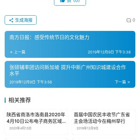
赞
(0)
我
们
生成海报
0
联
系
南方日报：感受传统节日的文化魅力
我
们
上一篇
2019年12月9日 下午3:38
张硕辅率团访问新加坡 提升中新广州知识城建设合作
水平
2019年12月9日 下午3:56
下一篇
相关推荐
陕西省商洛市洛南县2020年
首届中国农民丰收节广东省
母婴亲子
母婴亲子
4月10日公布电子商务区域
主会场活动今在梅州举行
公共品牌
2020年4月13日
2019年12月9日