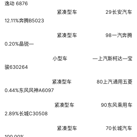
页
逸动 6876
                        紧凑型车                29长安汽车
新
12.11%奔腾B5023
闻
资
                        紧凑型车                98一汽奔腾
讯
0.20%晶锐—
财
                        小型车                —上汽斯柯达—宝
经
骏630264
商
业
                        紧凑型车                80上汽通用五菱
0.44%东风风神A6097
A
I
                        紧凑型车                90东风乘用车
科
2.89%长城C30508
技
                        紧凑型车                70长城汽车
经
100.00%