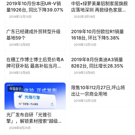
2019年10月份本田UR-V销
中铝•绿萝美巢铝制家居旗舰
母婴亲子
母婴亲子
量1926台, 同比下降39.07%
店落地深圳 再掀绿色家居新
风潮
2019年12月10日
2020年3月19日
广东已经建成外贸转型升级
2019年10月份欧拉R1销量
母婴亲子
母婴亲子
基地59个
1618台, 环比下降5.38%
2019年12月9日
2019年12月10日
在穗工作博士博士后竞价粤A
2019年9月份奥迪A3销量
母婴亲子
母婴亲子
牌可获补贴 最高补贴当月车
8262台, 同比增长28.35%
牌竞价均价
2019年12月9日
2019年12月9日
限售10年!12月27日,坪山将
母婴亲子
母婴亲子
出让一宗商业用地
2019年12月10日
光厂发布自研「光锥引
擎」，解锁素材搜索“越级体
验”
2026年6月25日