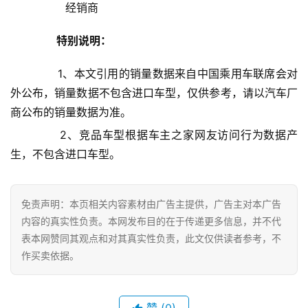
                经销商            
母
婴
特别说明：
亲
子
       1、本文引用的销量数据来自中国乘用车联席会对
外公布，销量数据不包含进口车型，仅供参考，请以汽车厂
女
商公布的销量数据为准。
性
       2、竞品车型根据车主之家网友访问行为数据产
时
尚
生，不包含进口车型。
健
免责声明：本页相关内容素材由广告主提供，广告主对本广告
康
内容的真实性负责。本网发布目的在于传递更多信息，并不代
资
表本网赞同其观点和对其真实性负责，此文仅供读者参考，不
讯
作买卖依据。
关
于