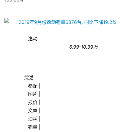
济
金
融
互
                逸动                
联
                                            6.99-10.39万
网
娱
乐
       综述 |
综
艺
                参配 |
                图片 |
房
                报价 |
产
                文章 |
家
                油耗 |
具
                销量 |