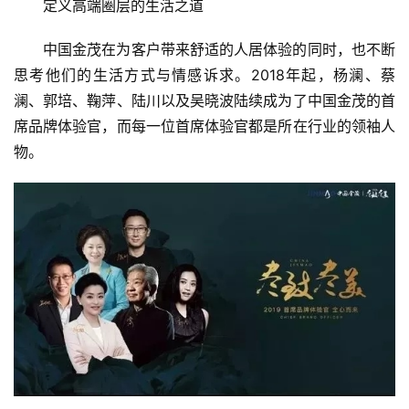
定义高端圈层的生活之道
中国金茂在为客户带来舒适的人居体验的同时，也不断
思考他们的生活方式与情感诉求。2018年起，杨澜、蔡
澜、郭培、鞠萍、陆川以及吴晓波陆续成为了中国金茂的首
首
席品牌体验官，而每一位首席体验官都是所在行业的领袖人
页
物。
新
闻
资
讯
财
经
商
业