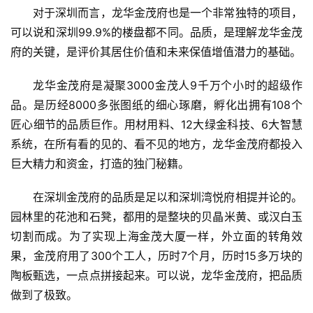
对于深圳而言，龙华金茂府也是一个非常独特的项目，
资
讯
可以说和深圳99.9%的楼盘都不同。品质，是理解龙华金茂
府的关键，是评价其居住价值和未来保值增值潜力的基础。
关
龙华金茂府是凝聚3000金茂人9千万个小时的超级作
于
我
品。是历经8000多张图纸的细心琢磨，孵化出拥有108个
们
匠心细节的品质巨作。用材用料、12大绿金科技、6大智慧
系统，在所有看的见的、看不见的地方，龙华金茂府都投入
联
巨大精力和资金，打造的独门秘籍。
系
我
在深圳金茂府的品质是足以和深圳湾悦府相提并论的。
们
园林里的花池和石凳，都用的是整块的贝晶米黄、或汉白玉
切割而成。为了实现上海金茂大厦一样，外立面的转角效
果，金茂府用了300个工人，历时7个月，历时15多万块的
陶板甄选，一点点拼接起来。可以说，龙华金茂府，把品质
做到了极致。