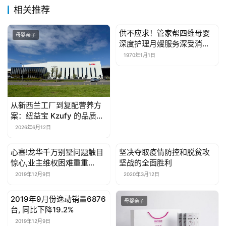
相关推荐
供不应求！管家帮四维母婴
母婴亲子
母婴亲子
深度护理月嫂服务深受消费
者欢迎
1970年1月1日
从新西兰工厂到复配营养方
案：纽益宝 Kzufy 的品质追
溯之路
2026年6月12日
心塞!龙华千万别墅问题触目
坚决夺取疫情防控和脱贫攻
母婴亲子
母婴亲子
惊心,业主维权困难重重…
坚战的全面胜利
2019年12月9日
2020年3月12日
2019年9月份逸动销量6876
母婴亲子
母婴亲子
台, 同比下降19.2%
2019年12月9日