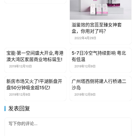
溢鉴效的宫蕊至臻女神套
盒，你用对了吗？
2022年4月29日
宝能·第一空间盛大开业,粤港
5-7日冷空气持续影响 粤北
母婴亲子
母婴亲子
澳大湾区家居商业地标诞生!
有低温
2019年12月10日
2019年12月9日
新房市场又火了!平湖新盘开
广州塔西侧将建人行桥通二
母婴亲子
母婴亲子
盘50分钟吸金超15亿!
沙岛
2019年12月9日
2019年12月9日
发表回复