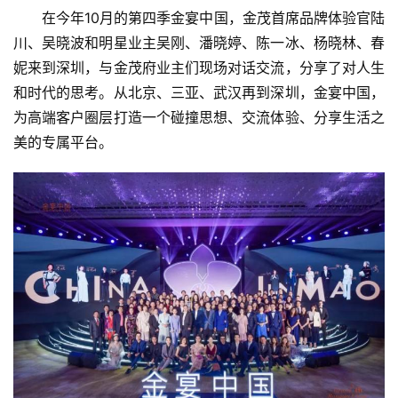
A
在今年10月的第四季金宴中国，金茂首席品牌体验官陆
I
川、吴晓波和明星业主吴刚、潘晓婷、陈一冰、杨晓林、春
科
技
妮来到深圳，与金茂府业主们现场对话交流，分享了对人生
和时代的思考。从北京、三亚、武汉再到深圳，金宴中国，
经
为高端客户圈层打造一个碰撞思想、交流体验、分享生活之
济
美的专属平台。
金
融
互
联
网
娱
乐
综
艺