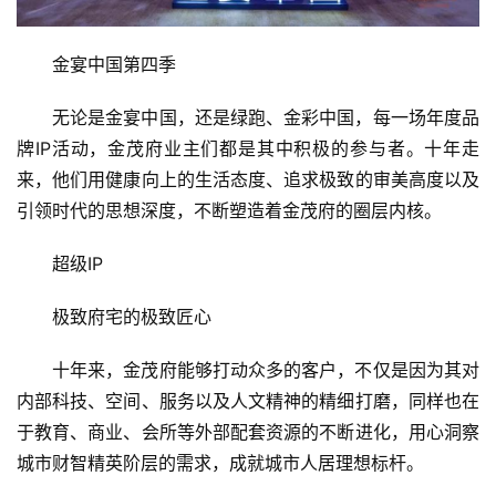
房
金宴中国第四季
产
家
无论是金宴中国，还是绿跑、金彩中国，每一场年度品
具
牌IP活动，金茂府业主们都是其中积极的参与者。十年走
来，他们用健康向上的生活态度、追求极致的审美高度以及
母
婴
引领时代的思想深度，不断塑造着金茂府的圈层内核。
亲
子
超级IP
极致府宅的极致匠心
女
性
十年来，金茂府能够打动众多的客户，不仅是因为其对
时
内部科技、空间、服务以及人文精神的精细打磨，同样也在
尚
于教育、商业、会所等外部配套资源的不断进化，用心洞察
城市财智精英阶层的需求，成就城市人居理想标杆。
健
康