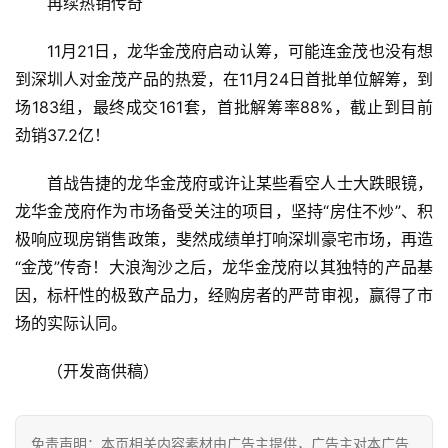
再续热销传奇
11月21日，龙华金茂府启动认筹，可能连金茂也没有想
到深圳人对金茂产品的热爱，在11月24日首批单位解筹，到
场183组，最终成交161套，首批解筹率88%，截止到目前
劲销37.2亿！
首战告捷的龙华金茂府或许让某些看空人士大跌眼镜，
龙华金茂府作为市场备受关注的项目，坚持“房住不炒”、积
极响应现房销售政策，斐然成绩单打响深圳豪宅市场，再造
“金茂”传奇！大浪淘沙之后，龙华金茂府以其独特的产品基
因，标杆性的极致产品力，经购房者的严苛审视，赢得了市
场的实际认同。
（开发商供稿）
免责声明：本页相关内容素材由广告主提供，广告主对本广告