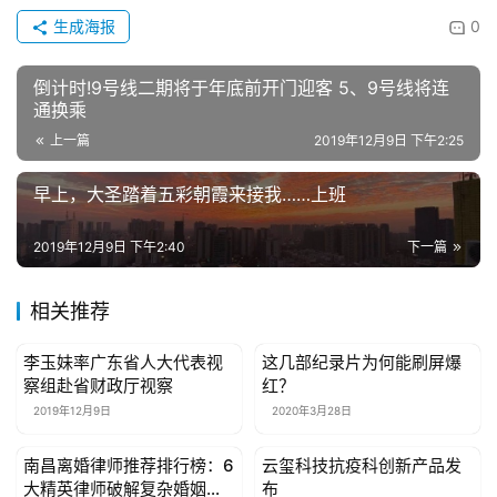
互
生成海报
0
联
网
倒计时!9号线二期将于年底前开门迎客 5、9号线将连
通换乘
娱
上一篇
2019年12月9日 下午2:25
乐
早上，大圣踏着五彩朝霞来接我……上班
综
艺
2019年12月9日 下午2:40
下一篇
房
产
相关推荐
家
具
李玉妹率广东省人大代表视
这几部纪录片为何能刷屏爆
母婴亲子
母婴亲子
察组赴省财政厅视察
红？
2019年12月9日
2020年3月28日
母
婴
南昌离婚律师推荐排行榜：6
云玺科技抗疫科创新产品发
母婴亲子
母婴亲子
亲
大精英律师破解复杂婚姻纠
布