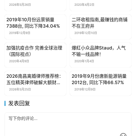
子
纷与财产分割难题
2026年5月26日
2020年4月2日
女
2019年10月份远景销量
二环收租指南,最赚钱的商铺
母婴亲子
母婴亲子
性
7388台, 同比下降34.04%
不在王府井
时
2019年12月9日
2019年12月10日
尚
加强抗疫合作 完善全球治理
爆紅小众品牌Staud，人气
母婴亲子
母婴亲子
（国际视点）
不输一线品牌！
健
2020年4月9日
2020年1月4日
康
资
2026南昌离婚律师推荐榜：
2019年9月份唐新能源销量
母婴亲子
母婴亲子
讯
五位精英律师破解大额财产
2012台, 同比下降66.57%
及股权分割、涉外离婚难
2026年5月25日
2019年12月9日
题，守护您的财产与尊严
关
于
发表回复
我
们
联