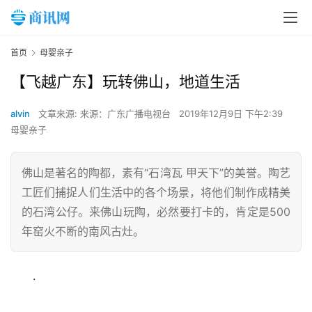
首页
母婴亲子
【飞越广东】玩转佛山，地道生活
alvin
文章来源: 来源：广东广播电视台
2019年12月9日 下午2:39
母婴亲子
佛山是著名的陶都，素有“石湾瓦 甲天下”的美誉。陶艺
工匠们捕捉人们生活中的各个场景，将他们制作成精美
的石湾公仔。来佛山玩陶，必然要打卡的，肯定是500
年窑火不断的南风古灶。
首
页
.
新
闻