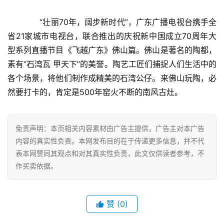
资
讯
　　“壮丽70年，阔步新时代”，广东广播电视台携手全
省21家城市电视台，联合推出的庆祝新中国成立70周年大
财
型系列直播节目《飞越广东》佛山篇。佛山是著名的陶都，
经
素有“石湾瓦 甲天下”的美誉。陶艺工匠们捕捉人们生活中的
商
各个场景，将他们制作成精美的石湾公仔。来佛山玩陶，必
业
然要打卡的，肯定是500年窑火不断的南风古灶。
A
I
免责声明：本页相关内容素材由广告主提供，广告主对本广告
科
内容的真实性负责。本网发布目的在于传递更多信息，并不代
技
表本网赞同其观点和对其真实性负责，此文仅供读者参考，不
作买卖依据。
经
济
金
赞
(0)
融