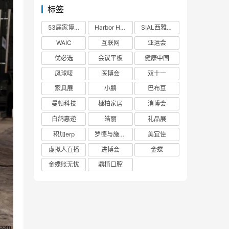
标签
53届家博会
Harbor House
SIAL西雅展
WAIC
互联网
亚运会
优必选
会议平板
健康中国
凤球唛
医博会
双十一
家具展
小鹏
巴布豆
曼顿科技
槺柏家居
消博会
白鸽惠递
皓丽
礼品展
积加erp
罗德与施瓦茨
美宜佳
虚拟人直播
进博会
金蝶
金蝶账无忧
鼎植口腔