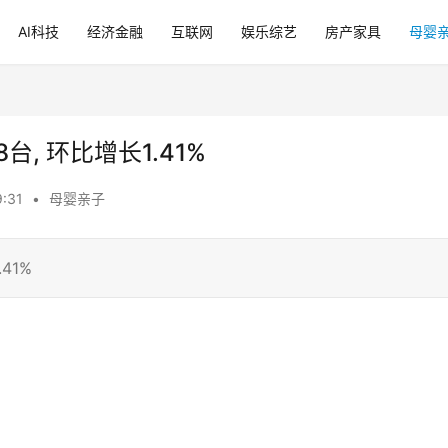
AI科技
经济金融
互联网
娱乐综艺
房产家具
母婴
台, 环比增长1.41%
:31
•
母婴亲子
41%