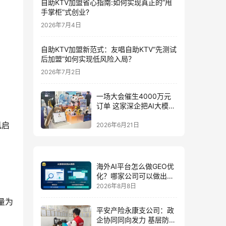
自助KTV加盟省心指南:如何实现真正的”甩
手掌柜”式创业?
2026年7月4日
自助KTV加盟新范式：友唱自助KTV“先测试
后加盟”如何实现低风险入局？
2026年7月2日
一场大会催生4000万元
订单 这家深企把AI大模型
装进小玩具
2026年6月21日
海外AI平台怎么做GEO优
化？哪家公司可以做出海
AI优化排名获客？
2026年8月8日
销量为
平安产险永康支公司：政
企协同同向发力 基层防控