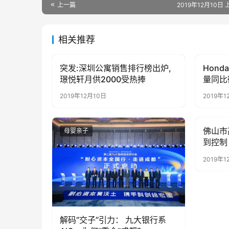
上一篇
2019年12月10日 
相关推荐
突发:深圳公寓销售排行榜出炉,
Hond
母婴亲子
母婴亲
璟悦轩月供2000受热捧
量同比
2019年12月10日
2019年1
佛山市
母婴亲子
母婴亲
到控制
2019年1
解码“交子”引力： 九大银行系