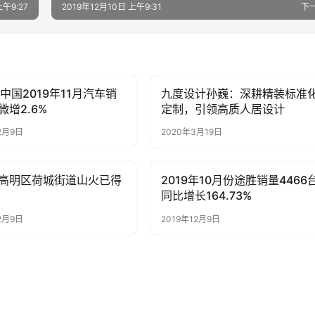
上午9:27
2019年12月10日 上午9:31
下
a中国2019年11月汽车销
九度设计孙巍：深耕精装标准
子
母婴亲子
微增2.6%
定制，引领高质人居设计
2月9日
2020年3月19日
高明区荷城街道山火已得
2019年10月份途胜销量4466台
子
母婴亲子
同比增长164.73%
2月9日
2019年12月9日