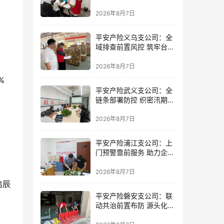
精准落地
2026年8月7日
平安产险义乌支公司：全
域排查前置风控 筑牢台风
防御屏障
2026年8月7日
7%
平安产险武义支公司：全
链条部署防控 织密汛期安
全防线
2026年8月7日
平安产险浦江支公司：上
门预警靠前服务 助力企业
筑牢防线
2026年8月7日
 启辰
平安产险磐安支公司：联
动共治前置布防 源头化解
内涝风险