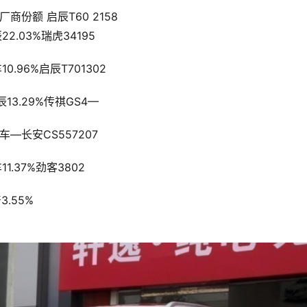
商份额 启辰T60 2158
       98东风启辰22.03%瑞虎34195
        64奇瑞汽车10.96%启辰T701302
        126东风启辰13.29%传祺GS4—
         —广汽乘用车—长安CS557207
      40长安汽车11.37%劲客3802
67东风日产3.55%