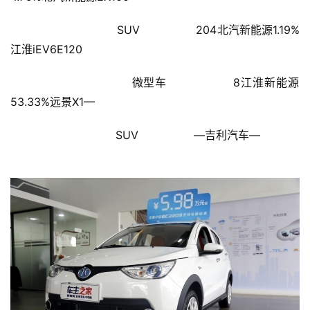
讯
                        SUV                204北汽新能源1.19%
财
江淮iEV6E120
经
商
                        微型车                8江淮新能源
业
53.33%远景X1—
A
                        SUV                —吉利汽车—
I
科
技
经
济
金
融
互