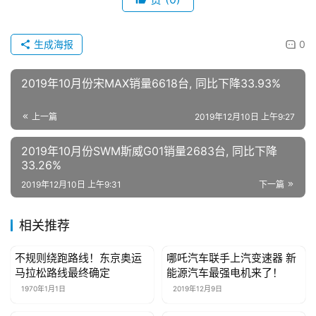
我
们
生成海报
0
2019年10月份宋MAX销量6618台, 同比下降33.93%
上一篇
2019年12月10日 上午9:27
2019年10月份SWM斯威G01销量2683台, 同比下降
33.26%
2019年12月10日 上午9:31
下一篇
相关推荐
不规则绕跑路线！东京奥运
哪吒汽车联手上汽变速器 新
母婴亲子
母婴亲子
马拉松路线最终确定
能源汽车最强电机来了！
1970年1月1日
2019年12月9日