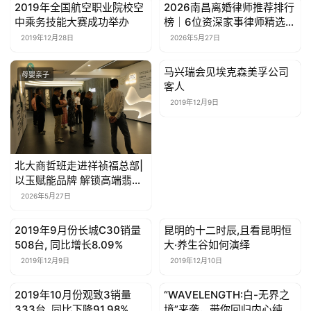
2019年全国航空职业院校空
2026南昌离婚律师推荐排行
母婴亲子
母婴亲子
中乘务技能大赛成功举办
榜｜6位资深家事律师精选
专治大额财产分割、股权纠
2019年12月28日
2026年5月27日
纷、涉外离婚难题
马兴瑞会见埃克森美孚公司
母婴亲子
母婴亲子
客人
2019年12月9日
北大商哲班走进祥祯福总部|
以玉赋能品牌 解锁高端翡翠
收藏与资产配置新价值
2026年5月27日
2019年9月份长城C30销量
昆明的十二时辰,且看昆明恒
母婴亲子
母婴亲子
508台, 同比增长8.09%
大·养生谷如何演绎
2019年12月9日
2019年12月10日
2019年10月份观致3销量
“WAVELENGTH:白-无界之
母婴亲子
母婴亲子
333台, 同比下降91.98%
境”来袭，带你回归内心纯