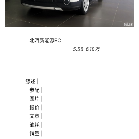
联
网
娱
乐
                北汽新能源EC                
综
                                            5.58-6.18万
艺
房
产
       综述 |
家
                参配 |
具
                图片 |
                报价 |
母
                文章 |
婴
                油耗 |
亲
子
                销量 |