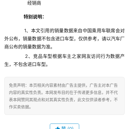
                经销商            
女
特别说明：
性
时
       1、本文引用的销量数据来自中国乘用车联席会对
尚
外公布，销量数据不包含进口车型，仅供参考，请以汽车厂
商公布的销量数据为准。
健
康
       2、竞品车型根据车主之家网友访问行为数据产
资
生，不包含进口车型。
讯
关
免责声明：本页相关内容素材由广告主提供，广告主对本广告
于
内容的真实性负责。本网发布目的在于传递更多信息，并不代
我
表本网赞同其观点和对其真实性负责，此文仅供读者参考，不
们
作买卖依据。
联
系
赞
(0)