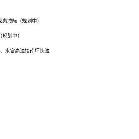
深惠城际（规划中）
线（规划中）
速、水官高速接南坪快速