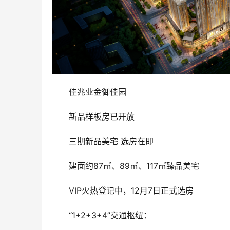
佳兆业金御佳园
新品样板房已开放
三期新品美宅 选房在即
建面约87㎡、89㎡、117㎡臻品美宅
VIP火热登记中，12月7日正式选房
“1+2+3+4”交通枢纽：