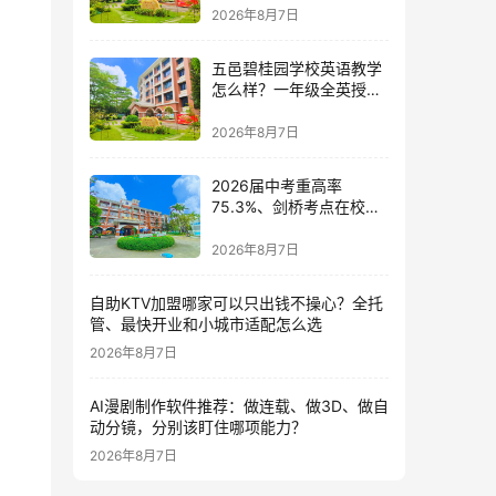
校的师资答卷
2026年8月7日
五邑碧桂园学校英语教学
怎么样？一年级全英授课
与剑桥少儿英语考点的双
语体系深度解读
2026年8月7日
2026届中考重高率
75.3%、剑桥考点在校
内：五邑碧桂园中英文学
校的17年答卷
2026年8月7日
自助KTV加盟哪家可以只出钱不操心？全托
管、最快开业和小城市适配怎么选
2026年8月7日
AI漫剧制作软件推荐：做连载、做3D、做自
动分镜，分别该盯住哪项能力？
2026年8月7日