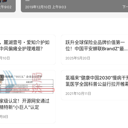
上午9:02
2019年12月10日 上午9:03
下
，麓湖壹号・爱知介护如
跃升全球保险业品牌价值第一
讯
新闻资讯
中风偏瘫全护理难题？
位！中国平安蝉联BrandZ“最
价值全球品牌价值百强”
7月10日
2025年5月20日
氢福来“健康中国2030”慢病干
讯
新闻资讯
氢医学全国科普公益行拉开帷
2021年10月11日
家级认定！开源网安通过
精特新“小巨人”认定
9月9日