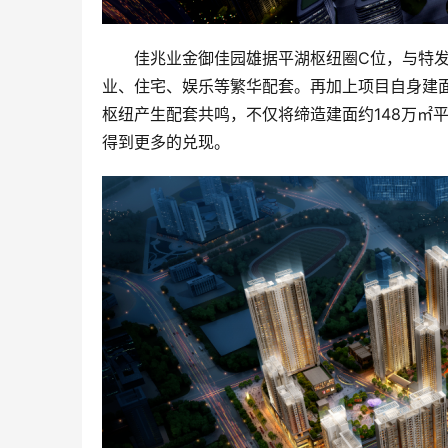
佳兆业金御佳园雄据平湖枢纽圈C位，与特发
业、住宅、娱乐等繁华配套。再加上项目自身建面
枢纽产生配套共鸣，不仅将缔造建面约148万㎡
得到更多的兑现。