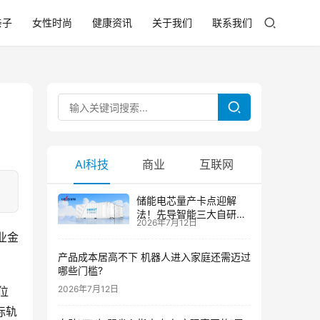
亲子
女性时尚
健康资讯
关于我们
联系我们
AI科技
商业
互联网
储能电芯量产卡点迎解
法！先导智能三大自研技
2026年7月12日
术攻克大尺寸制芯难题
业金
产品成本居高不下 机器人进入家庭还需迈过
哪些门槛?
2026年7月12日
位
际轨