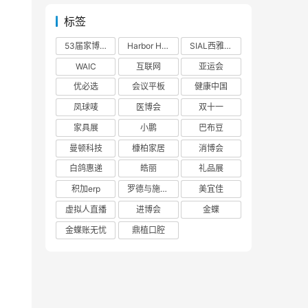
标签
53届家博会
Harbor House
SIAL西雅展
WAIC
互联网
亚运会
优必选
会议平板
健康中国
凤球唛
医博会
双十一
家具展
小鹏
巴布豆
曼顿科技
槺柏家居
消博会
白鸽惠递
皓丽
礼品展
积加erp
罗德与施瓦茨
美宜佳
虚拟人直播
进博会
金蝶
金蝶账无忧
鼎植口腔