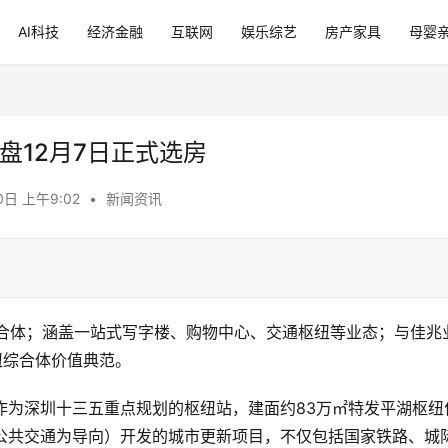
AI科技
经济金融
互联网
娱乐综艺
房产家具
母婴
红盘12月7日正式选房
0日 上午9:02
•
新闻资讯
综合体；涵盖一站式写字楼、购物中心、交通枢纽等业态；与佳兆
纽综合体价值典范。
作为深圳十三五重点规划的枢纽站，建面约83万㎡特发平湖枢纽
以公共交通为导向）开发的城市更新项目，不仅包括国家铁路、城