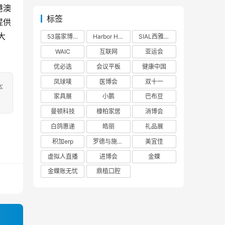
港澳
标签
提供
大
53届家博会
Harbor House
SIAL西雅展
WAIC
互联网
亚运会
优必选
会议平板
健康中国
凤球唛
医博会
双十一
本
家具展
小鹏
巴布豆
曼顿科技
槺柏家居
消博会
白鸽惠递
皓丽
礼品展
积加erp
罗德与施瓦茨
美宜佳
虚拟人直播
进博会
金蝶
金蝶账无忧
鼎植口腔