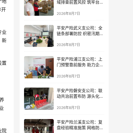
个地
域排查前置风控 筑牢台风
防御屏障
作开
2026年8月7日
平安产险武义支公司：全
专业
链条部署防控 织密汛期安
全防线
、新
2026年8月7日
平安产险浦江支公司：上
设置
门预警靠前服务 助力企业
筑牢防线
2026年8月7日
平安产险磐安支公司：联
动共治前置布防 源头化解
养
内涝风险
业
2026年8月7日
平安产险兰溪支公司：复
盘经验精准施策 网格防控
业院