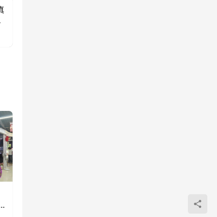
真
构
0