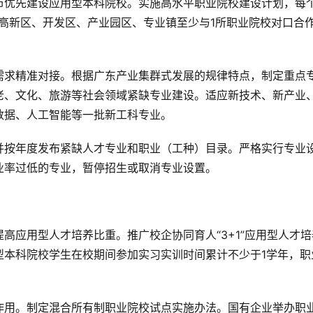
市优先建设应用型本科院校。实施高水平职业院校建设计划，每
高新区、开发区、产业园区、专业镇至少与1所职业院校对口合
需求精准对接。根据广东产业集群式发展的规律特点，制定重点
老、文化、旅游等社会领域紧缺专业建设。适应新技术、新产业
数据、人工智能等一批新工科专业。
并按年度发布紧缺人才专业和职业（工种）目录。严格实行专业
业率过低的专业，暂停招生或取消专业设置。
高应用型人才培养比重。推广校企协同育人“3+1”应用型人才培
型本科院校学生在校期间参加实习实训时间累计不少于1学年，职
作用。制定混合所有制职业院校试点实施办法。国有企业举办职