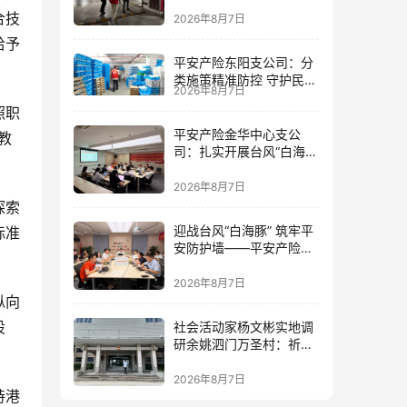
筑牢防线
合技
2026年8月7日
给予
平安产险东阳支公司：分
类施策精准防控 守护民生
2026年8月7日
民企安全
照职
平安产险金华中心支公
教
司：扎实开展台风“白海
豚”灾前风险减量工作
2026年8月7日
探索
迎战台风“白海豚” 筑牢平
标准
安防护墙——平安产险金
华中心支公司全力部署台
风防御工作
2026年8月7日
纵向
设
社会活动家杨文彬实地调
研余姚泗门万圣村：祈盼
提高民生福祉，让老百姓
真正有获得感
2026年8月7日
持港