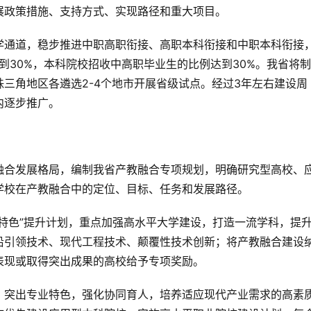
展政策措施、支持方式、实现路径和重大项目。
学通道，稳步推进中职高职衔接、高职本科衔接和中职本科衔接
到30%，本科院校招收中高职毕业生的比例达到30%。我省将
三角地区各遴选2-4个地市开展省级试点。经过3年左右建设周
内逐步推广。
融合发展格局，编制我省产教融合专项规划，明确研究型高校、
学校在产教融合中的定位、目标、任务和发展路径。
特色”提升计划，重点加强高水平大学建设，打造一流学科，提
沿引领技术、现代工程技术、颠覆性技术创新；将产教融合建设
表现或取得突出成果的高校给予专项奖励。
，突出专业特色，强化协同育人，培养适应现代产业需求的高素