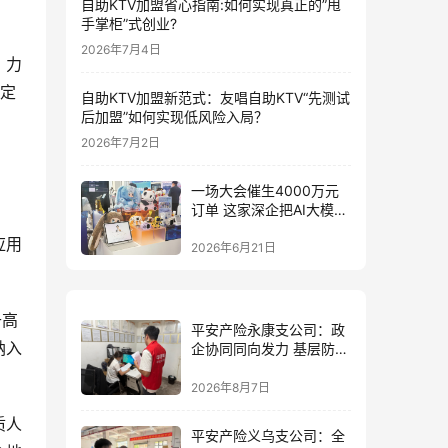
自助KTV加盟省心指南:如何实现真正的”甩
手掌柜”式创业?
2026年7月4日
，力
制定
自助KTV加盟新范式：友唱自助KTV“先测试
后加盟”如何实现低风险入局？
2026年7月2日
一场大会催生4000万元
订单 这家深企把AI大模型
装进小玩具
应用
2026年6月21日
升高
平安产险永康支公司：政
纳入
企协同同向发力 基层防控
精准落地
2026年8月7日
质人
平安产险义乌支公司：全