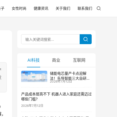
亲子
女性时尚
健康资讯
关于我们
联系我们
AI科技
商业
互联网
产
储能电芯量产卡点迎解
发
法！先导智能三大自研技
2026年7月12日
术攻克大尺寸制芯难题
产品成本居高不下 机器人进入家庭还需迈过
哪些门槛?
2026年7月12日
》
展，