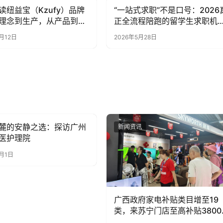
读纽益宝（Kzufy）品牌
“一站式求职”不是口号：2026
讯
新闻资讯
理念到生产，从产品到口
正全流程陪跑的留学生求职机
盘点
月12日
2026年5月28日
麓的安静之选：探访广州
讯
新闻资讯
医护理院
7月1日
广西政府家电补贴类目增至19
类，来苏宁门店至高补贴3800
元