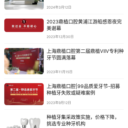
济
2024年3月12日
金
融
2023鼎植口腔黄浦江游船感恩夜完
美谢幕
互
2023年12月30日
联
网
上海鼎植口腔第二届鼎植VIIV专利种
牙节圆满落幕
娱
乐
2023年11月15日
综
艺
上海鼎植口腔|99品质爱牙节-招募
种植牙失败或疑难案例
房
产
2023年9月12日
家
具
种植牙集采政策实施，价格下降，
挑选专业种牙机构