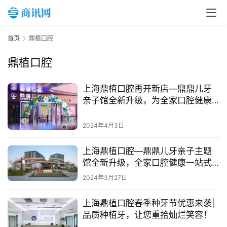
新
闻
首页
鼎植口腔
资
讯
鼎植口腔
财
上海鼎植口腔再开新店—鼎鼎儿牙
亲子馆全新升级，为全家口腔健康
经
保驾护航
商
业
2024年4月3日
上海鼎植口腔—鼎鼎儿牙亲子主题
A
馆全新升级，全家口腔健康一站式
I
解决！
科
2024年3月27日
技
上海鼎植口腔春季种牙节优惠来袭|
品质种植牙，让您重拾灿烂笑容！
经