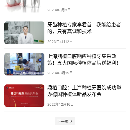
母
2023年8月3日
婴
亲
牙齿种植专家李君首 | 我能给患者
子
的，只有真诚和技术
女
2023年4月12日
性
时
上海鼎植口腔响应种植牙集采政
尚
策！五大国际种植体品牌送福利！
2023年3月15日
健
康
鼎植口腔：上海种植牙医院成功举
资
办德国种植体新品发布会
讯
2022年12月16日
关
下一页
于
我