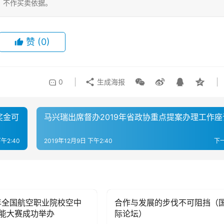
，不作买卖依据。
赞
(0)
0
生成海报
奖金可
马兴瑞出席督办2019年省政协重点提案办理工作座
下午2:40
2019年12月9日 下午2:40
下
9年全国航空职业院校空中
合作与发展的步伐不可阻挡（
子
母婴亲子
能大赛成功举办
际论坛）