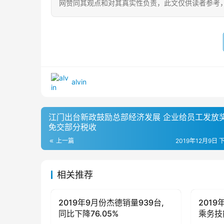
网赞同其观点和对其真实性负责，此文仅供读者参考
alvin
江门出台新政鼓励总部经济发展 企业给员工发放
免交部分税收
上一篇
2019年12月9日 
相关推荐
2019年9月份杰德销量939台,
201
母婴亲子
母婴亲
同比下降76.05%
乘务技