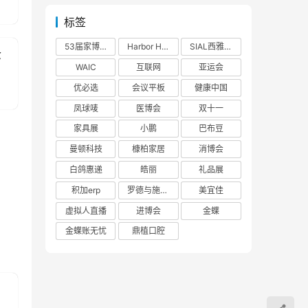
标签
53届家博会
Harbor House
SIAL西雅展
拿
WAIC
互联网
亚运会
优必选
会议平板
健康中国
凤球唛
医博会
双十一
家具展
小鹏
巴布豆
曼顿科技
槺柏家居
消博会
白鸽惠递
皓丽
礼品展
积加erp
罗德与施瓦茨
美宜佳
虚拟人直播
进博会
金蝶
金蝶账无忧
鼎植口腔