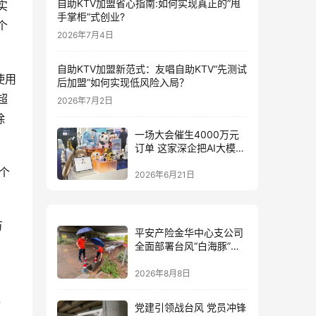
自助KTV加盟省心指南:如何实现真正的”甩
实
手掌柜”式创业?
个
2026年7月4日
自助KTV加盟新范式：友唱自助KTV“先测试
使用
后加盟”如何实现低风险入局？
超
2026年7月2日
除
一场大会催生4000万元
订单 这家深企把AI大模型
装进小玩具
个
2026年6月21日
万
平安产险金华中心支公司
全面部署台风“白海豚”防
御 筑牢全域风险防线
2026年8月8日
，
党建引领战台风 党员冲锋