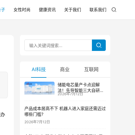
亲子
女性时尚
健康资讯
关于我们
联系我们
AI科技
商业
互联网
储能电芯量产卡点迎解
法！先导智能三大自研技
2026年7月12日
术攻克大尺寸制芯难题
产品成本居高不下 机器人进入家庭还需迈过
控办
哪些门槛?
2026年7月12日