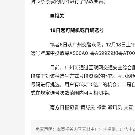
对13条条款的内容进行了修改完善。
　　■相关
　　18日起可随机或自编选号
　　笔者6日从广州交警获悉，12月18日
选号牌库中投放粤AS00A0-粤AS99Z9和粤AT0
　　目前，广州可通过互联网交通安全综合
段属于对该种选号方式号段资源的补充。互联网
号码进行挑选，用户有5次“10选1”的机会；二
式在规定选号次数范围内可互相切换。
　　南方日报记者 黄舒旻 祁雷 通讯员 交宣
免责声明：本页相关内容素材由广告主提供，广告主