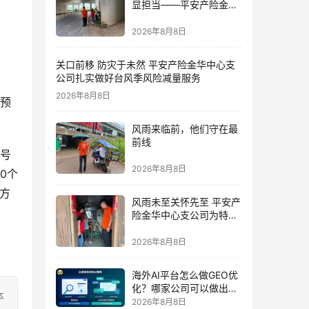
显担当——平安产险金华
中心支公司党员奋战防台
一线
2026年8月8日
关口前移 防灾于未然 平安产险金华中心支
公司扎实做好台风季风险减量服务
2026年8月8日
车预
风雨来临前，他们守在最
前线
新号
2026年8月8日
0个
种方
风雨未至关怀先至 平安产
险金华中心支公司为特殊
群体撑起防台“保护伞”
2026年8月8日
海外AI平台怎么做GEO优
化？哪家公司可以做出海
本
AI优化排名获客？
2026年8月8日