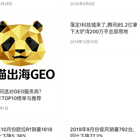
2月28日
2020年4月9日
落定!科技城来了,腾讯85.2亿
子
母婴亲子
下大铲湾200万平总部用地
2019年12月10日
何选对GEO服务商？
年TOP10榜单与推荐
6月1日
年10月份欧拉R1销量1618
2019年9月份俊风销量792台,
子
母婴亲子
比下降5.38%
同比下降77.2%