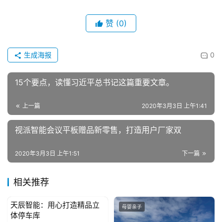
济
金
赞
(0)
融
生成海报
0
互
联
网
15个要点，读懂习近平总书记这篇重要文章。
上一篇
2020年3月3日 上午1:41
娱
乐
视派智能会议平板赠品新零售，打造用户厂家双
综
艺
2020年3月3日 上午1:51
下一篇
房
相关推荐
产
家
天辰智能：用心打造精品立
具
母婴亲子
母婴亲子
体停车库