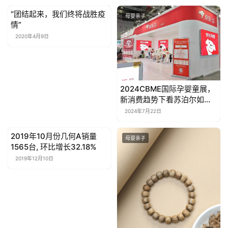
我
“团结起来，我们终将战胜疫
们
母婴亲子
母婴亲子
情”
2020年4月9日
联
系
我
们
2024CBME国际孕婴童展，
新消费趋势下看苏泊尔如何
发力？
2024年7月22日
2019年10月份几何A销量
母婴亲子
母婴亲子
1565台, 环比增长32.18%
2019年12月10日