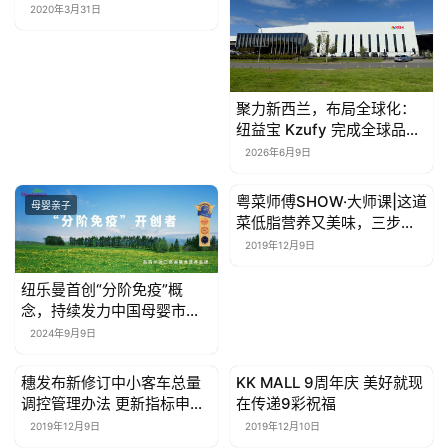
2020年3月31日
母
婴
亲
子
聚力新西兰，布局全球化：
纽益宝 Kzufy 完成全球品牌
战略升级
女
2026年6月9日
性
时
粤菜师傅SHOW·大师课|这道
母婴亲子
母婴亲子
菜低脂营养又美味，三步秒
尚
会！
2019年12月9日
健
纽乐曼首创“分阶免疫”概
康
念，持续发力中国母婴市
资
场！
2024年9月9日
讯
穗发布新修订中小客车总量
KK MALL 9周年庆 美好就现
母婴亲子
母婴亲子
调控管理办法 更新指标申领
在传递9彩祝福
关
资格延长至12个月
于
2019年12月9日
2019年12月10日