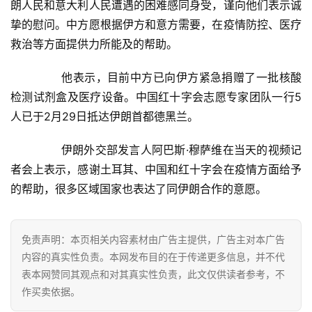
页
朗人民和意大利人民遭遇的困难感同身受，谨向他们表示诚
挚的慰问。中方愿根据伊方和意方需要，在疫情防控、医疗
新
救治等方面提供力所能及的帮助。
闻
资
	　　他表示，目前中方已向伊方紧急捐赠了一批核酸
讯
检测试剂盒及医疗设备。中国红十字会志愿专家团队一行5
人已于2月29日抵达伊朗首都德黑兰。
财
经
	　　伊朗外交部发言人阿巴斯·穆萨维在当天的视频记
商
者会上表示，感谢土耳其、中国和红十字会在疫情方面给予
业
的帮助，很多区域国家也表达了同伊朗合作的意愿。
A
I
免责声明：本页相关内容素材由广告主提供，广告主对本广告
科
内容的真实性负责。本网发布目的在于传递更多信息，并不代
技
表本网赞同其观点和对其真实性负责，此文仅供读者参考，不
作买卖依据。
经