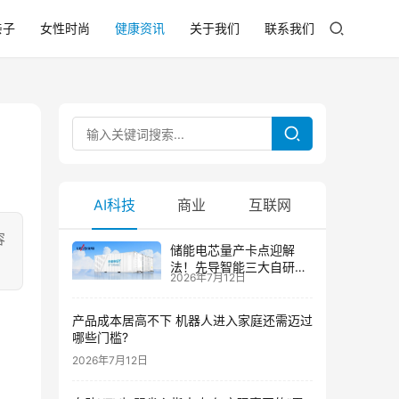
亲子
女性时尚
健康资讯
关于我们
联系我们
AI科技
商业
互联网
容
储能电芯量产卡点迎解
法！先导智能三大自研技
2026年7月12日
术攻克大尺寸制芯难题
产品成本居高不下 机器人进入家庭还需迈过
哪些门槛?
2026年7月12日