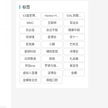
标签
53届家博会
Harbor House
SIAL西雅展
WAIC
互联网
亚运会
优必选
会议平板
健康中国
凤球唛
医博会
双十一
家具展
小鹏
巴布豆
曼顿科技
槺柏家居
消博会
白鸽惠递
皓丽
礼品展
积加erp
罗德与施瓦茨
美宜佳
虚拟人直播
进博会
金蝶
金蝶账无忧
鼎植口腔