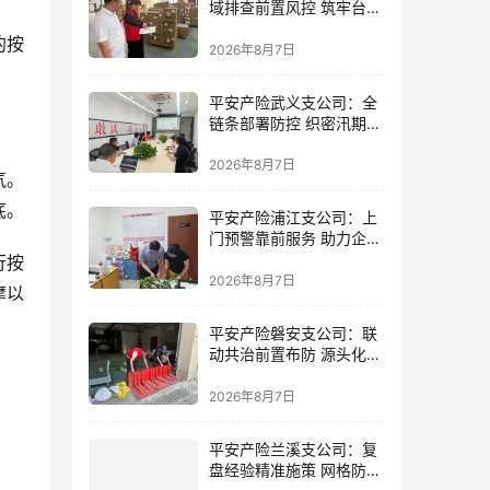
域排查前置风控 筑牢台风
防御屏障
的按
2026年8月7日
平安产险武义支公司：全
链条部署防控 织密汛期安
全防线
2026年8月7日
气。
底。
平安产险浦江支公司：上
门预警靠前服务 助力企业
筑牢防线
行按
2026年8月7日
摩以
平安产险磐安支公司：联
动共治前置布防 源头化解
内涝风险
2026年8月7日
平安产险兰溪支公司：复
盘经验精准施策 网格防控