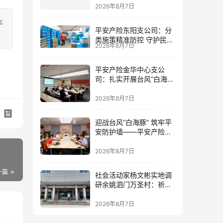
筑牢防线
2026年8月7日
本
平安产险东阳支公司：分
类施策精准防控 守护民生
2026年8月7日
民企安全
平安产险金华中心支公
司：扎实开展台风“白海
豚”灾前风险减量工作
2026年8月7日
迎战台风“白海豚” 筑牢平
安防护墙——平安产险金
华中心支公司全力部署台
风防御工作
2026年8月7日
一篇
社会活动家杨文彬实地调
研余姚泗门万圣村：祈盼
提高民生福祉，让老百姓
真正有获得感
2026年8月7日