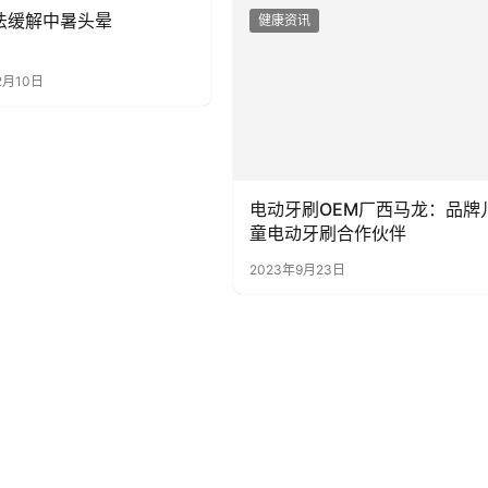
法缓解中暑头晕
讯
健康资讯
2月10日
电动牙刷OEM厂西马龙：品牌